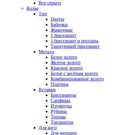
Все серьги
Колье
Тип
Цветы
Бабочки
Животные
1 бриллиант
1 бриллиант и россыпь
Танцующий бриллиант
Металл
Белое золото
Желтое золото
Красное золото
Белое с желтым золото
Комбинированное золото
Платина
Вставки
Бриллианты
Сапфиры
Изумруды
Рубины
Топазы
Танзаниты
Для кого
Для женщин