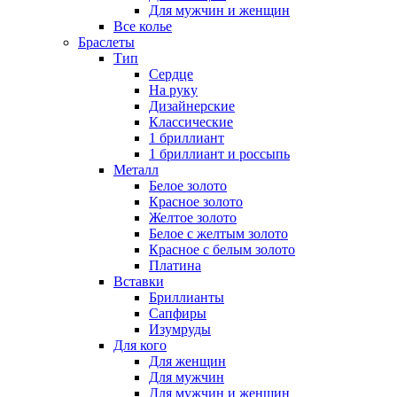
Для мужчин и женщин
Все колье
Браслеты
Тип
Сердце
На руку
Дизайнерские
Классические
1 бриллиант
1 бриллиант и россыпь
Металл
Белое золото
Красное золото
Желтое золото
Белое с желтым золото
Красное с белым золото
Платина
Вставки
Бриллианты
Сапфиры
Изумруды
Для кого
Для женщин
Для мужчин
Для мужчин и женщин