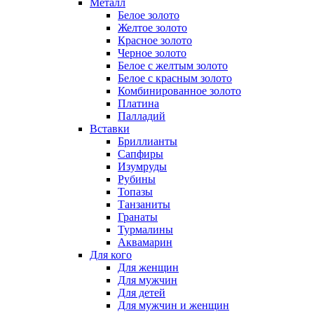
Металл
Белое золото
Желтое золото
Красное золото
Черное золото
Белое с желтым золото
Белое с красным золото
Комбинированное золото
Платина
Палладий
Вставки
Бриллианты
Сапфиры
Изумруды
Рубины
Топазы
Танзаниты
Гранаты
Турмалины
Аквамарин
Для кого
Для женщин
Для мужчин
Для детей
Для мужчин и женщин