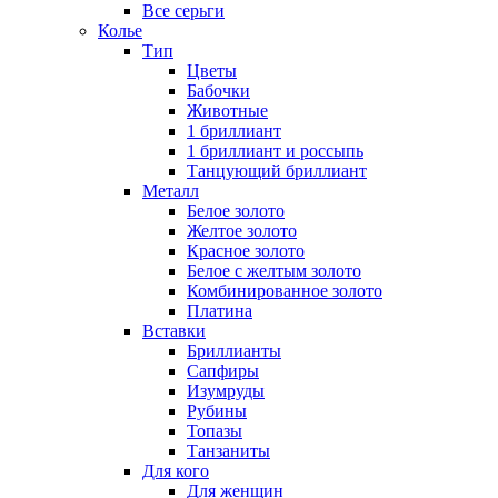
Все серьги
Колье
Тип
Цветы
Бабочки
Животные
1 бриллиант
1 бриллиант и россыпь
Танцующий бриллиант
Металл
Белое золото
Желтое золото
Красное золото
Белое с желтым золото
Комбинированное золото
Платина
Вставки
Бриллианты
Сапфиры
Изумруды
Рубины
Топазы
Танзаниты
Для кого
Для женщин