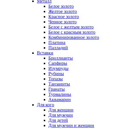
Металл
Белое золото
Желтое золото
Красное золото
Черное золото
Белое с желтым золото
Белое с красным золото
Комбинированное золото
Платина
Палладий
Вставки
Бриллианты
Сапфиры
Изумруды
Рубины
Топазы
Танзаниты
Гранаты
Турмалины
Аквамарин
Для кого
Для женщин
Для мужчин
Для детей
Для мужчин и женщин