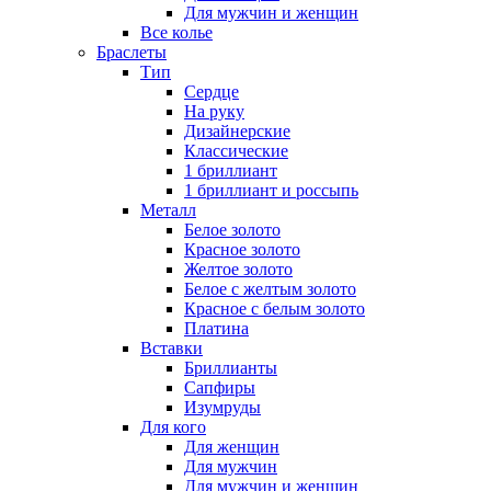
Для мужчин и женщин
Все колье
Браслеты
Тип
Сердце
На руку
Дизайнерские
Классические
1 бриллиант
1 бриллиант и россыпь
Металл
Белое золото
Красное золото
Желтое золото
Белое с желтым золото
Красное с белым золото
Платина
Вставки
Бриллианты
Сапфиры
Изумруды
Для кого
Для женщин
Для мужчин
Для мужчин и женщин