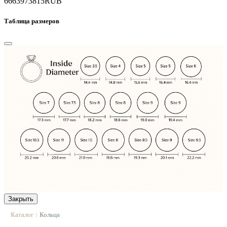
66639
73815
RUB
Таблица размеров
Закрыть
Каталог
Кольца
|