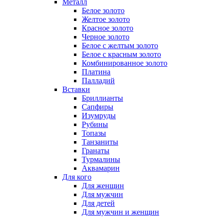
Металл
Белое золото
Желтое золото
Красное золото
Черное золото
Белое с желтым золото
Белое с красным золото
Комбинированное золото
Платина
Палладий
Вставки
Бриллианты
Сапфиры
Изумруды
Рубины
Топазы
Танзаниты
Гранаты
Турмалины
Аквамарин
Для кого
Для женщин
Для мужчин
Для детей
Для мужчин и женщин