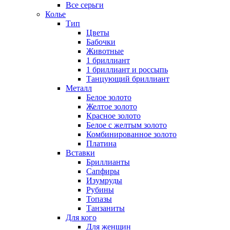
Все серьги
Колье
Тип
Цветы
Бабочки
Животные
1 бриллиант
1 бриллиант и россыпь
Танцующий бриллиант
Металл
Белое золото
Желтое золото
Красное золото
Белое с желтым золото
Комбинированное золото
Платина
Вставки
Бриллианты
Сапфиры
Изумруды
Рубины
Топазы
Танзаниты
Для кого
Для женщин