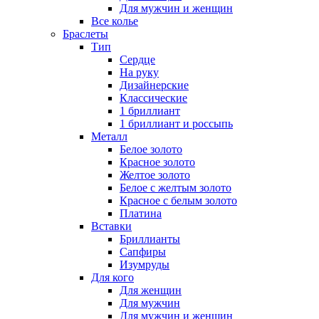
Для мужчин и женщин
Все колье
Браслеты
Тип
Сердце
На руку
Дизайнерские
Классические
1 бриллиант
1 бриллиант и россыпь
Металл
Белое золото
Красное золото
Желтое золото
Белое с желтым золото
Красное с белым золото
Платина
Вставки
Бриллианты
Сапфиры
Изумруды
Для кого
Для женщин
Для мужчин
Для мужчин и женщин