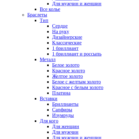
Для мужчин и женщин
Все колье
Браслеты
Тип
Сердце
На руку
Дизайнерские
Классические
1 бриллиант
1 бриллиант и россыпь
Металл
Белое золото
Красное золото
Желтое золото
Белое с желтым золото
Красное с белым золото
Платина
Вставки
Бриллианты
Сапфиры
Изумруды
Для кого
Для женщин
Для мужчин
Для мужчин и женщин