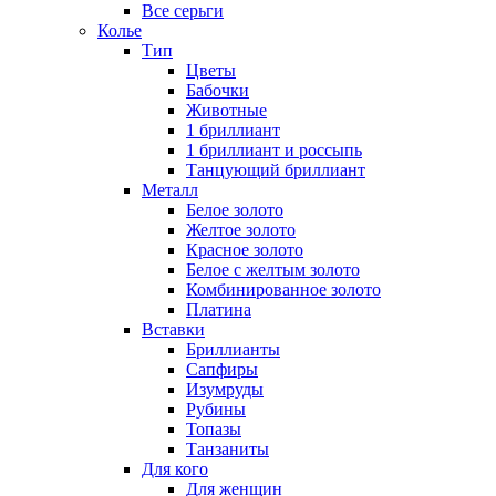
Все серьги
Колье
Тип
Цветы
Бабочки
Животные
1 бриллиант
1 бриллиант и россыпь
Танцующий бриллиант
Металл
Белое золото
Желтое золото
Красное золото
Белое с желтым золото
Комбинированное золото
Платина
Вставки
Бриллианты
Сапфиры
Изумруды
Рубины
Топазы
Танзаниты
Для кого
Для женщин