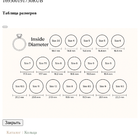
169500
191750
RUB
Таблица размеров
Закрыть
Каталог
Кольца
|