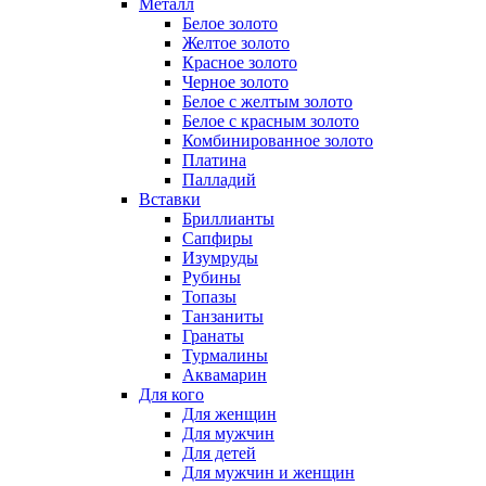
Металл
Белое золото
Желтое золото
Красное золото
Черное золото
Белое с желтым золото
Белое с красным золото
Комбинированное золото
Платина
Палладий
Вставки
Бриллианты
Сапфиры
Изумруды
Рубины
Топазы
Танзаниты
Гранаты
Турмалины
Аквамарин
Для кого
Для женщин
Для мужчин
Для детей
Для мужчин и женщин