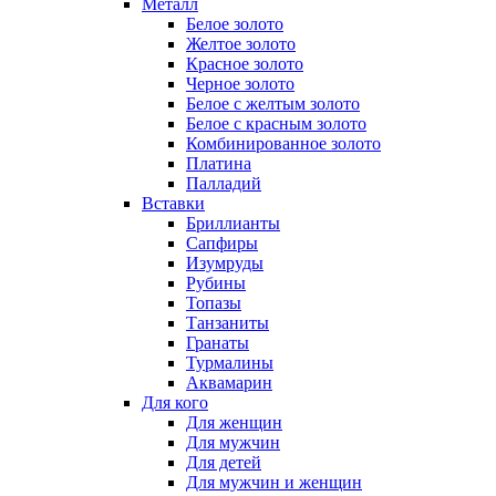
Металл
Белое золото
Желтое золото
Красное золото
Черное золото
Белое с желтым золото
Белое с красным золото
Комбинированное золото
Платина
Палладий
Вставки
Бриллианты
Сапфиры
Изумруды
Рубины
Топазы
Танзаниты
Гранаты
Турмалины
Аквамарин
Для кого
Для женщин
Для мужчин
Для детей
Для мужчин и женщин