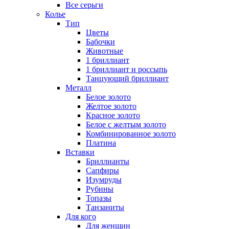
Все серьги
Колье
Тип
Цветы
Бабочки
Животные
1 бриллиант
1 бриллиант и россыпь
Танцующий бриллиант
Металл
Белое золото
Желтое золото
Красное золото
Белое с желтым золото
Комбинированное золото
Платина
Вставки
Бриллианты
Сапфиры
Изумруды
Рубины
Топазы
Танзаниты
Для кого
Для женщин