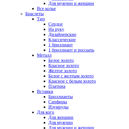
Для мужчин и женщин
Все колье
Браслеты
Тип
Сердце
На руку
Дизайнерские
Классические
1 бриллиант
1 бриллиант и россыпь
Металл
Белое золото
Красное золото
Желтое золото
Белое с желтым золото
Красное с белым золото
Платина
Вставки
Бриллианты
Сапфиры
Изумруды
Для кого
Для женщин
Для мужчин
Для мужчин и женщин