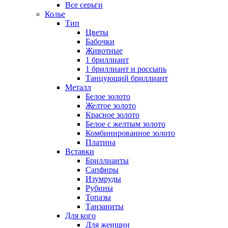
Все серьги
Колье
Тип
Цветы
Бабочки
Животные
1 бриллиант
1 бриллиант и россыпь
Танцующий бриллиант
Металл
Белое золото
Желтое золото
Красное золото
Белое с желтым золото
Комбинированное золото
Платина
Вставки
Бриллианты
Сапфиры
Изумруды
Рубины
Топазы
Танзаниты
Для кого
Для женщин