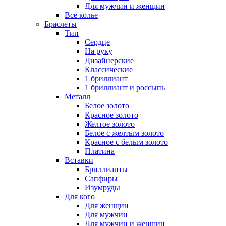
Для мужчин и женщин
Все колье
Браслеты
Тип
Сердце
На руку
Дизайнерские
Классические
1 бриллиант
1 бриллиант и россыпь
Металл
Белое золото
Красное золото
Желтое золото
Белое с желтым золото
Красное с белым золото
Платина
Вставки
Бриллианты
Сапфиры
Изумруды
Для кого
Для женщин
Для мужчин
Для мужчин и женщин