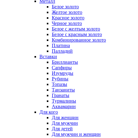
Металл
Белое золото
Желтое золото
Красное золото
Черное золото
Белое с желтым золото
Белое с красным золото
Комбинированное золото
Платина
Палладий
Вставки
Бриллианты
Сапфиры
Изумруды
Рубины
Топазы
Танзаниты
Гранаты
Турмалины
Аквамарин
Для кого
Для женщин
Для мужчин
Для детей
Для мужчин и женщин