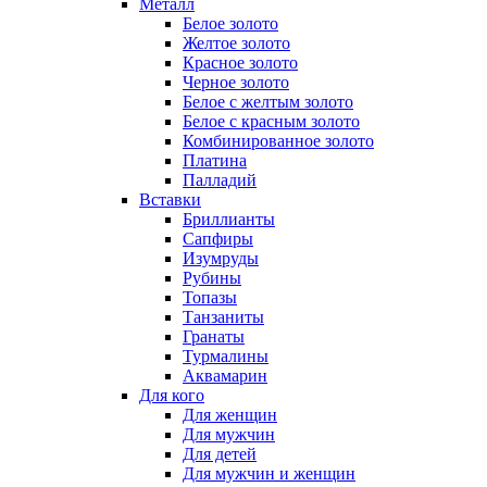
Металл
Белое золото
Желтое золото
Красное золото
Черное золото
Белое с желтым золото
Белое с красным золото
Комбинированное золото
Платина
Палладий
Вставки
Бриллианты
Сапфиры
Изумруды
Рубины
Топазы
Танзаниты
Гранаты
Турмалины
Аквамарин
Для кого
Для женщин
Для мужчин
Для детей
Для мужчин и женщин