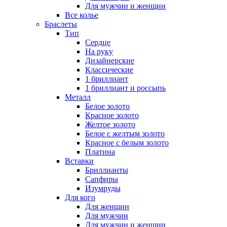
Для мужчин и женщин
Все колье
Браслеты
Тип
Сердце
На руку
Дизайнерские
Классические
1 бриллиант
1 бриллиант и россыпь
Металл
Белое золото
Красное золото
Желтое золото
Белое с желтым золото
Красное с белым золото
Платина
Вставки
Бриллианты
Сапфиры
Изумруды
Для кого
Для женщин
Для мужчин
Для мужчин и женщин