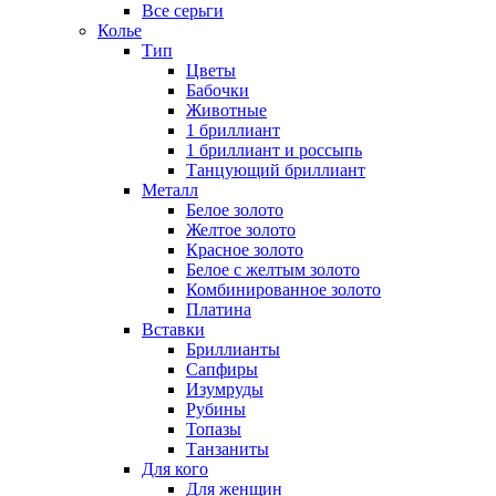
Все серьги
Колье
Тип
Цветы
Бабочки
Животные
1 бриллиант
1 бриллиант и россыпь
Танцующий бриллиант
Металл
Белое золото
Желтое золото
Красное золото
Белое с желтым золото
Комбинированное золото
Платина
Вставки
Бриллианты
Сапфиры
Изумруды
Рубины
Топазы
Танзаниты
Для кого
Для женщин