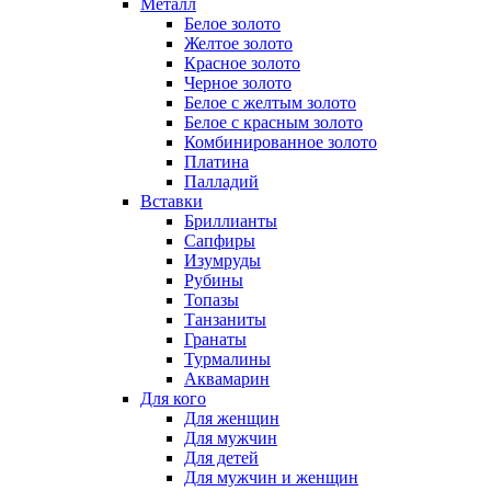
Металл
Белое золото
Желтое золото
Красное золото
Черное золото
Белое с желтым золото
Белое с красным золото
Комбинированное золото
Платина
Палладий
Вставки
Бриллианты
Сапфиры
Изумруды
Рубины
Топазы
Танзаниты
Гранаты
Турмалины
Аквамарин
Для кого
Для женщин
Для мужчин
Для детей
Для мужчин и женщин