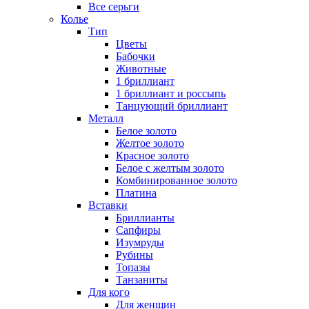
Все серьги
Колье
Тип
Цветы
Бабочки
Животные
1 бриллиант
1 бриллиант и россыпь
Танцующий бриллиант
Металл
Белое золото
Желтое золото
Красное золото
Белое с желтым золото
Комбинированное золото
Платина
Вставки
Бриллианты
Сапфиры
Изумруды
Рубины
Топазы
Танзаниты
Для кого
Для женщин