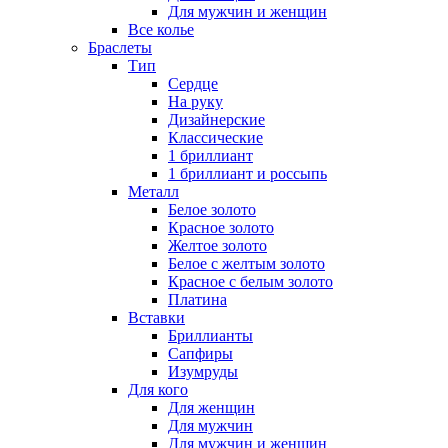
Для мужчин и женщин
Все колье
Браслеты
Тип
Сердце
На руку
Дизайнерские
Классические
1 бриллиант
1 бриллиант и россыпь
Металл
Белое золото
Красное золото
Желтое золото
Белое с желтым золото
Красное с белым золото
Платина
Вставки
Бриллианты
Сапфиры
Изумруды
Для кого
Для женщин
Для мужчин
Для мужчин и женщин