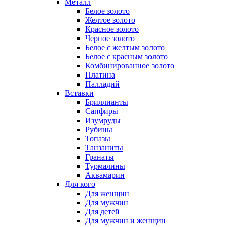
Металл
Белое золото
Желтое золото
Красное золото
Черное золото
Белое с желтым золото
Белое с красным золото
Комбинированное золото
Платина
Палладий
Вставки
Бриллианты
Сапфиры
Изумруды
Рубины
Топазы
Танзаниты
Гранаты
Турмалины
Аквамарин
Для кого
Для женщин
Для мужчин
Для детей
Для мужчин и женщин