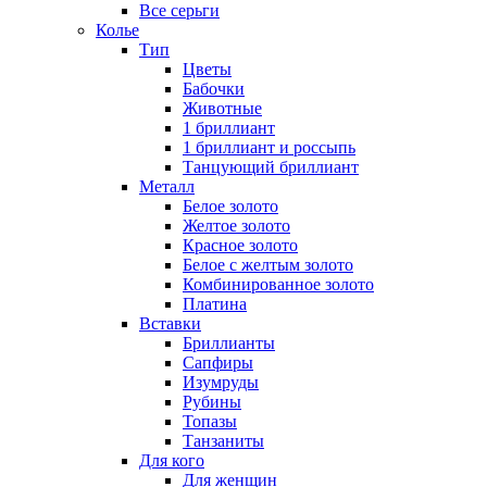
Все серьги
Колье
Тип
Цветы
Бабочки
Животные
1 бриллиант
1 бриллиант и россыпь
Танцующий бриллиант
Металл
Белое золото
Желтое золото
Красное золото
Белое с желтым золото
Комбинированное золото
Платина
Вставки
Бриллианты
Сапфиры
Изумруды
Рубины
Топазы
Танзаниты
Для кого
Для женщин