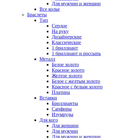
Для мужчин и женщин
Все колье
Браслеты
Тип
Сердце
На руку
Дизайнерские
Классические
1 бриллиант
1 бриллиант и россыпь
Металл
Белое золото
Красное золото
Желтое золото
Белое с желтым золото
Красное с белым золото
Платина
Вставки
Бриллианты
Сапфиры
Изумруды
Для кого
Для женщин
Для мужчин
Для мужчин и женщин