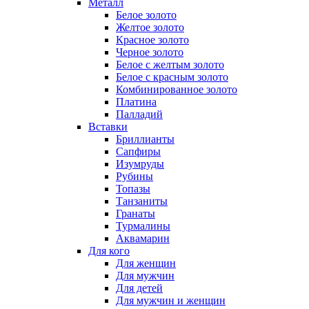
Металл
Белое золото
Желтое золото
Красное золото
Черное золото
Белое с желтым золото
Белое с красным золото
Комбинированное золото
Платина
Палладий
Вставки
Бриллианты
Сапфиры
Изумруды
Рубины
Топазы
Танзаниты
Гранаты
Турмалины
Аквамарин
Для кого
Для женщин
Для мужчин
Для детей
Для мужчин и женщин