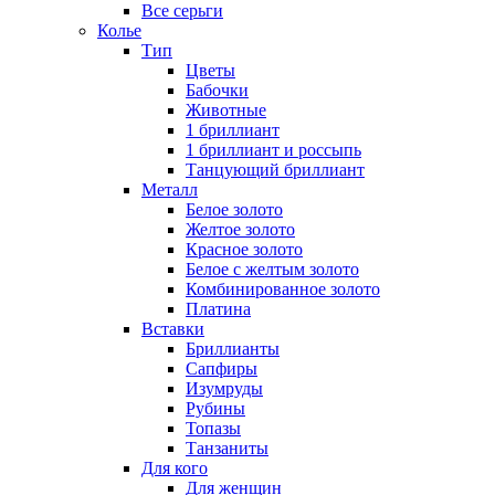
Все серьги
Колье
Тип
Цветы
Бабочки
Животные
1 бриллиант
1 бриллиант и россыпь
Танцующий бриллиант
Металл
Белое золото
Желтое золото
Красное золото
Белое с желтым золото
Комбинированное золото
Платина
Вставки
Бриллианты
Сапфиры
Изумруды
Рубины
Топазы
Танзаниты
Для кого
Для женщин