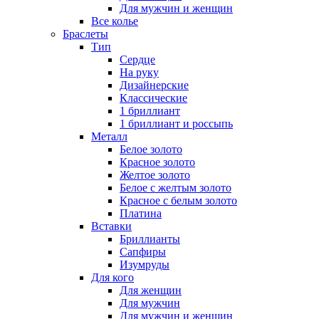
Для мужчин и женщин
Все колье
Браслеты
Тип
Сердце
На руку
Дизайнерские
Классические
1 бриллиант
1 бриллиант и россыпь
Металл
Белое золото
Красное золото
Желтое золото
Белое с желтым золото
Красное с белым золото
Платина
Вставки
Бриллианты
Сапфиры
Изумруды
Для кого
Для женщин
Для мужчин
Для мужчин и женщин