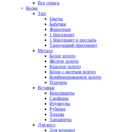
Все серьги
Колье
Тип
Цветы
Бабочки
Животные
1 бриллиант
1 бриллиант и россыпь
Танцующий бриллиант
Металл
Белое золото
Желтое золото
Красное золото
Белое с желтым золото
Комбинированное золото
Платина
Вставки
Бриллианты
Сапфиры
Изумруды
Рубины
Топазы
Танзаниты
Для кого
Для женщин