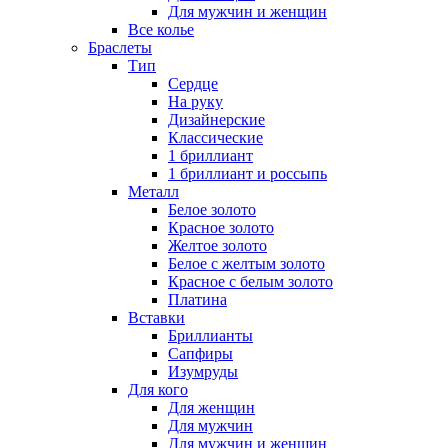
Для мужчин и женщин
Все колье
Браслеты
Тип
Сердце
На руку
Дизайнерские
Классические
1 бриллиант
1 бриллиант и россыпь
Металл
Белое золото
Красное золото
Желтое золото
Белое с желтым золото
Красное с белым золото
Платина
Вставки
Бриллианты
Сапфиры
Изумруды
Для кого
Для женщин
Для мужчин
Для мужчин и женщин