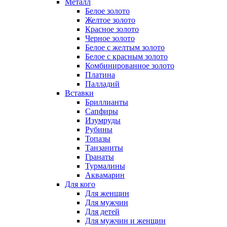
Металл
Белое золото
Желтое золото
Красное золото
Черное золото
Белое с желтым золото
Белое с красным золото
Комбинированное золото
Платина
Палладий
Вставки
Бриллианты
Сапфиры
Изумруды
Рубины
Топазы
Танзаниты
Гранаты
Турмалины
Аквамарин
Для кого
Для женщин
Для мужчин
Для детей
Для мужчин и женщин