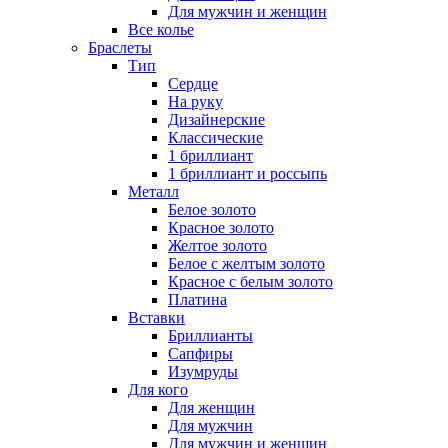
Для мужчин и женщин
Все колье
Браслеты
Тип
Сердце
На руку
Дизайнерские
Классические
1 бриллиант
1 бриллиант и россыпь
Металл
Белое золото
Красное золото
Желтое золото
Белое с желтым золото
Красное с белым золото
Платина
Вставки
Бриллианты
Сапфиры
Изумруды
Для кого
Для женщин
Для мужчин
Для мужчин и женщин