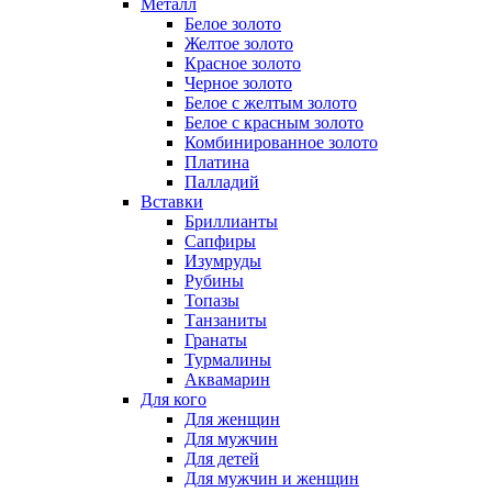
Металл
Белое золото
Желтое золото
Красное золото
Черное золото
Белое с желтым золото
Белое с красным золото
Комбинированное золото
Платина
Палладий
Вставки
Бриллианты
Сапфиры
Изумруды
Рубины
Топазы
Танзаниты
Гранаты
Турмалины
Аквамарин
Для кого
Для женщин
Для мужчин
Для детей
Для мужчин и женщин