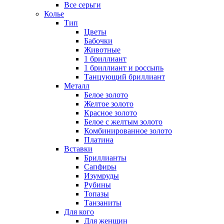
Все серьги
Колье
Тип
Цветы
Бабочки
Животные
1 бриллиант
1 бриллиант и россыпь
Танцующий бриллиант
Металл
Белое золото
Желтое золото
Красное золото
Белое с желтым золото
Комбинированное золото
Платина
Вставки
Бриллианты
Сапфиры
Изумруды
Рубины
Топазы
Танзаниты
Для кого
Для женщин