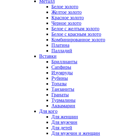
Металл
Белое золото
Желтое золото
Красное золото
Черное золото
Белое с желтым золото
Белое с красным золото
Комбинированное золото
Платина
Палладий
Вставки
Бриллианты
Сапфиры
Изумруды
Рубины
Топазы
Танзаниты
Гранаты
Турмалины
Аквамарин
Для кого
Для женщин
Для мужчин
Для детей
Для мужчин и женщин