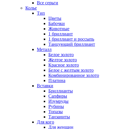
Все серьги
Колье
Тип
Цветы
Бабочки
Животные
1 бриллиант
1 бриллиант и россыпь
Танцующий бриллиант
Металл
Белое золото
Желтое золото
Красное золото
Белое с желтым золото
Комбинированное золото
Платина
Вставки
Бриллианты
Сапфиры
Изумруды
Рубины
Топазы
Танзаниты
Для кого
Для женщин