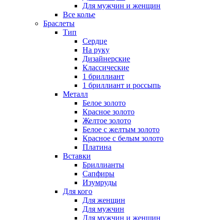
Для мужчин и женщин
Все колье
Браслеты
Тип
Сердце
На руку
Дизайнерские
Классические
1 бриллиант
1 бриллиант и россыпь
Металл
Белое золото
Красное золото
Желтое золото
Белое с желтым золото
Красное с белым золото
Платина
Вставки
Бриллианты
Сапфиры
Изумруды
Для кого
Для женщин
Для мужчин
Для мужчин и женщин