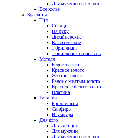
Для мужчин и женщин
Все колье
Браслеты
Тип
Сердце
На руку
Дизайнерские
Классические
1 бриллиант
1 бриллиант и россыпь
Металл
Белое золото
Красное золото
Желтое золото
Белое с желтым золото
Красное с белым золото
Платина
Вставки
Бриллианты
Сапфиры
Изумруды
Для кого
Для женщин
Для мужчин
Для мужчин и женщин