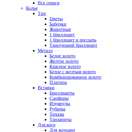
Все серьги
Колье
Тип
Цветы
Бабочки
Животные
1 бриллиант
1 бриллиант и россыпь
Танцующий бриллиант
Металл
Белое золото
Желтое золото
Красное золото
Белое с желтым золото
Комбинированное золото
Платина
Вставки
Бриллианты
Сапфиры
Изумруды
Рубины
Топазы
Танзаниты
Для кого
Для женщин