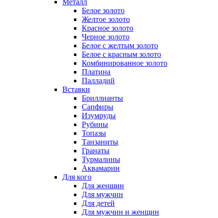
Металл
Белое золото
Желтое золото
Красное золото
Черное золото
Белое с желтым золото
Белое с красным золото
Комбинированное золото
Платина
Палладий
Вставки
Бриллианты
Сапфиры
Изумруды
Рубины
Топазы
Танзаниты
Гранаты
Турмалины
Аквамарин
Для кого
Для женщин
Для мужчин
Для детей
Для мужчин и женщин