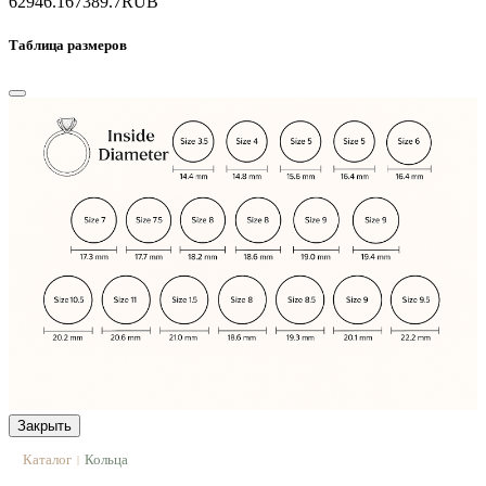
62946.1
67389.7
RUB
Таблица размеров
Закрыть
Каталог
Кольца
|