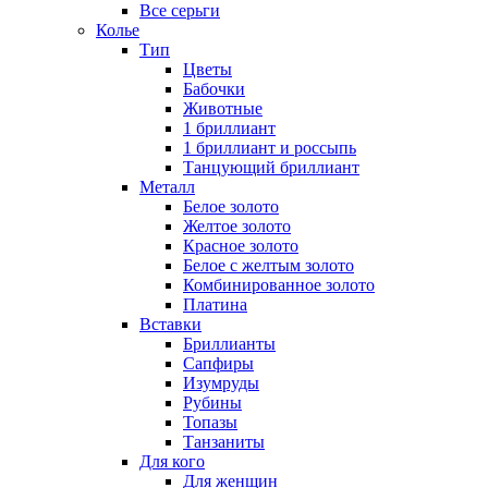
Все серьги
Колье
Тип
Цветы
Бабочки
Животные
1 бриллиант
1 бриллиант и россыпь
Танцующий бриллиант
Металл
Белое золото
Желтое золото
Красное золото
Белое с желтым золото
Комбинированное золото
Платина
Вставки
Бриллианты
Сапфиры
Изумруды
Рубины
Топазы
Танзаниты
Для кого
Для женщин