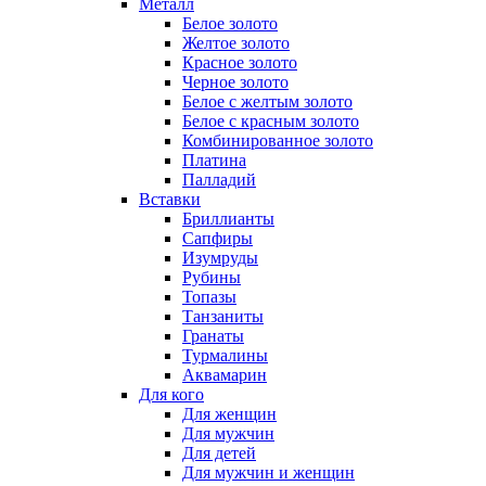
Металл
Белое золото
Желтое золото
Красное золото
Черное золото
Белое с желтым золото
Белое с красным золото
Комбинированное золото
Платина
Палладий
Вставки
Бриллианты
Сапфиры
Изумруды
Рубины
Топазы
Танзаниты
Гранаты
Турмалины
Аквамарин
Для кого
Для женщин
Для мужчин
Для детей
Для мужчин и женщин