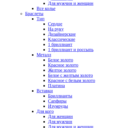
Для мужчин и женщин
Все колье
Браслеты
Тип
Сердце
На руку
Дизайнерские
Классические
1 бриллиант
1 бриллиант и россыпь
Металл
Белое золото
Красное золото
Желтое золото
Белое с желтым золото
Красное с белым золото
Платина
Вставки
Бриллианты
Сапфиры
Изумруды
Для кого
Для женщин
Для мужчин
Для мужчин и женщин