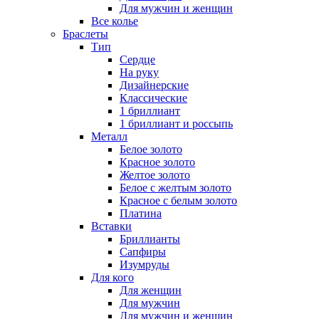
Для мужчин и женщин
Все колье
Браслеты
Тип
Сердце
На руку
Дизайнерские
Классические
1 бриллиант
1 бриллиант и россыпь
Металл
Белое золото
Красное золото
Желтое золото
Белое с желтым золото
Красное с белым золото
Платина
Вставки
Бриллианты
Сапфиры
Изумруды
Для кого
Для женщин
Для мужчин
Для мужчин и женщин