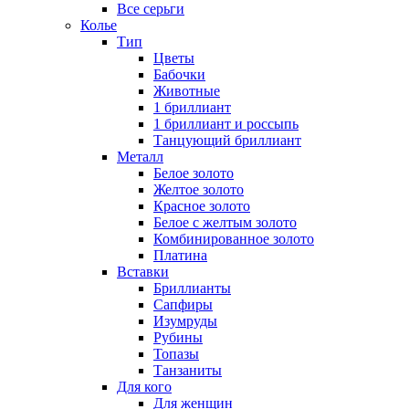
Все серьги
Колье
Тип
Цветы
Бабочки
Животные
1 бриллиант
1 бриллиант и россыпь
Танцующий бриллиант
Металл
Белое золото
Желтое золото
Красное золото
Белое с желтым золото
Комбинированное золото
Платина
Вставки
Бриллианты
Сапфиры
Изумруды
Рубины
Топазы
Танзаниты
Для кого
Для женщин