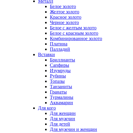
Металл
Белое золото
Желтое золото
Красное золото
Черное золото
Белое с желтым золото
Белое с красным золото
Комбинированное золото
Платина
Палладий
Вставки
Бриллианты
Сапфиры
Изумруды
Рубины
Топазы
Танзаниты
Гранаты
Турмалины
Аквамарин
Для кого
Для женщин
Для мужчин
Для детей
Для мужчин и женщин