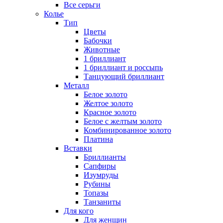
Все серьги
Колье
Тип
Цветы
Бабочки
Животные
1 бриллиант
1 бриллиант и россыпь
Танцующий бриллиант
Металл
Белое золото
Желтое золото
Красное золото
Белое с желтым золото
Комбинированное золото
Платина
Вставки
Бриллианты
Сапфиры
Изумруды
Рубины
Топазы
Танзаниты
Для кого
Для женщин