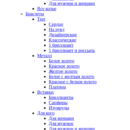
Для мужчин и женщин
Все колье
Браслеты
Тип
Сердце
На руку
Дизайнерские
Классические
1 бриллиант
1 бриллиант и россыпь
Металл
Белое золото
Красное золото
Желтое золото
Белое с желтым золото
Красное с белым золото
Платина
Вставки
Бриллианты
Сапфиры
Изумруды
Для кого
Для женщин
Для мужчин
Для мужчин и женщин