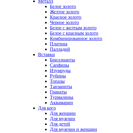
Металл
Белое золото
Желтое золото
Красное золото
Черное золото
Белое с желтым золото
Белое с красным золото
Комбинированное золото
Платина
Палладий
Вставки
Бриллианты
Сапфиры
Изумруды
Рубины
Топазы
Танзаниты
Гранаты
Турмалины
Аквамарин
Для кого
Для женщин
Для мужчин
Для детей
Для мужчин и женщин