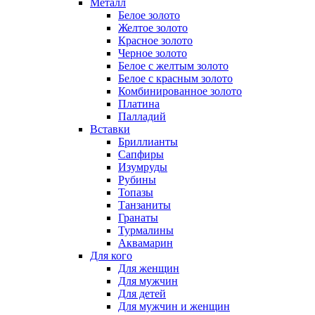
Металл
Белое золото
Желтое золото
Красное золото
Черное золото
Белое с желтым золото
Белое с красным золото
Комбинированное золото
Платина
Палладий
Вставки
Бриллианты
Сапфиры
Изумруды
Рубины
Топазы
Танзаниты
Гранаты
Турмалины
Аквамарин
Для кого
Для женщин
Для мужчин
Для детей
Для мужчин и женщин