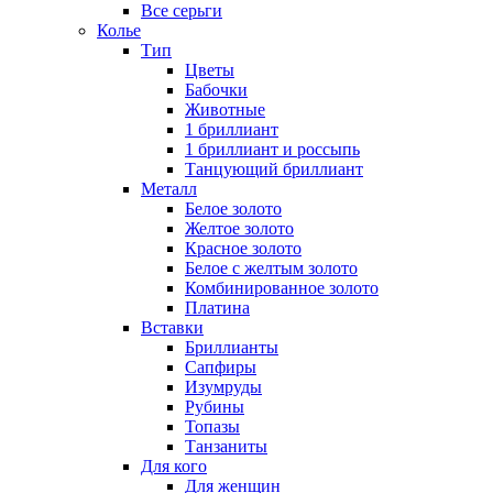
Все серьги
Колье
Тип
Цветы
Бабочки
Животные
1 бриллиант
1 бриллиант и россыпь
Танцующий бриллиант
Металл
Белое золото
Желтое золото
Красное золото
Белое с желтым золото
Комбинированное золото
Платина
Вставки
Бриллианты
Сапфиры
Изумруды
Рубины
Топазы
Танзаниты
Для кого
Для женщин