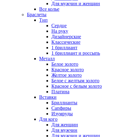
Для мужчин и женщин
Все колье
Браслеты
Тип
Сердце
На руку
Дизайнерские
Классические
1 бриллиант
1 бриллиант и россыпь
Металл
Белое золото
Красное золото
Желтое золото
Белое с желтым золото
Красное с белым золото
Платина
Вставки
Бриллианты
Сапфиры
Изумруды
Для кого
Для женщин
Для мужчин
Для мужчин и женщин