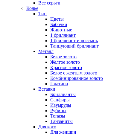
Все серьги
Колье
Тип
Цветы
Бабочки
Животные
1 бриллиант
1 бриллиант и россыпь
Танцующий бриллиант
Металл
Белое золото
Желтое золото
Красное золото
Белое с желтым золото
Комбинированное золото
Платина
Вставки
Бриллианты
Сапфиры
Изумруды
Рубины
Топазы
Танзаниты
Для кого
Для женщин