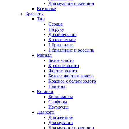
Для мужчин и женщин
Все колье
Браслеты
Тип
Сердце
На руку
Дизайнерские
Классические
1 бриллиант
1 бриллиант и россыпь
Металл
Белое золото
Красное золото
Желтое золото
Белое с желтым золото
Красное с белым золото
Платина
Вставки
Бриллианты
Сапфиры
Изумруды
Для кого
Для женщин
Для мужчин
Для мужчин и женщин