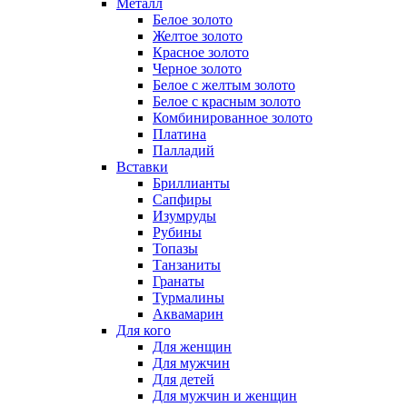
Металл
Белое золото
Желтое золото
Красное золото
Черное золото
Белое с желтым золото
Белое с красным золото
Комбинированное золото
Платина
Палладий
Вставки
Бриллианты
Сапфиры
Изумруды
Рубины
Топазы
Танзаниты
Гранаты
Турмалины
Аквамарин
Для кого
Для женщин
Для мужчин
Для детей
Для мужчин и женщин