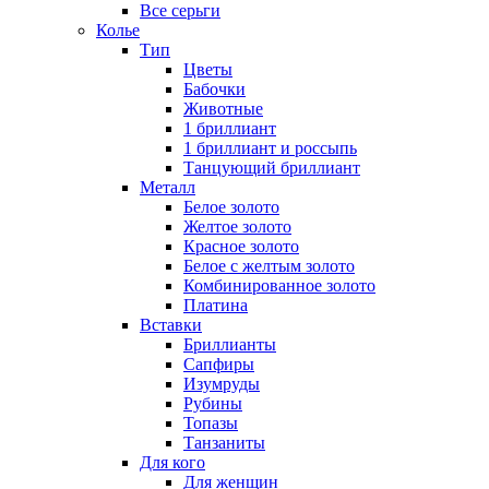
Все серьги
Колье
Тип
Цветы
Бабочки
Животные
1 бриллиант
1 бриллиант и россыпь
Танцующий бриллиант
Металл
Белое золото
Желтое золото
Красное золото
Белое с желтым золото
Комбинированное золото
Платина
Вставки
Бриллианты
Сапфиры
Изумруды
Рубины
Топазы
Танзаниты
Для кого
Для женщин