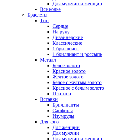
Для мужчин и женщин
Все колье
Браслеты
Тип
Сердце
На руку
Дизайнерские
Классические
1 бриллиант
1 бриллиант и россыпь
Металл
Белое золото
Красное золото
Желтое золото
Белое с желтым золото
Красное с белым золото
Платина
Вставки
Бриллианты
Сапфиры
Изумруды
Для кого
Для женщин
Для мужчин
Для мужчин и женщин