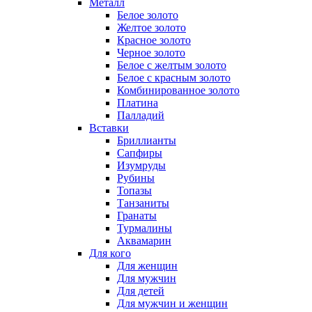
Металл
Белое золото
Желтое золото
Красное золото
Черное золото
Белое с желтым золото
Белое с красным золото
Комбинированное золото
Платина
Палладий
Вставки
Бриллианты
Сапфиры
Изумруды
Рубины
Топазы
Танзаниты
Гранаты
Турмалины
Аквамарин
Для кого
Для женщин
Для мужчин
Для детей
Для мужчин и женщин