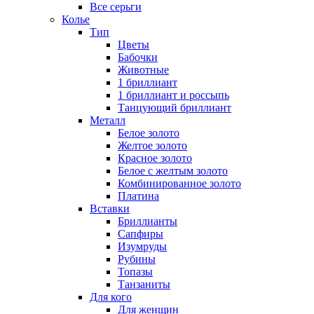
Все серьги
Колье
Тип
Цветы
Бабочки
Животные
1 бриллиант
1 бриллиант и россыпь
Танцующий бриллиант
Металл
Белое золото
Желтое золото
Красное золото
Белое с желтым золото
Комбинированное золото
Платина
Вставки
Бриллианты
Сапфиры
Изумруды
Рубины
Топазы
Танзаниты
Для кого
Для женщин