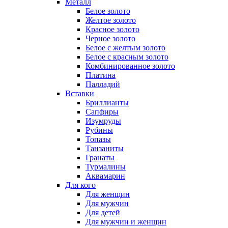
Металл
Белое золото
Желтое золото
Красное золото
Черное золото
Белое с желтым золото
Белое с красным золото
Комбинированное золото
Платина
Палладий
Вставки
Бриллианты
Сапфиры
Изумруды
Рубины
Топазы
Танзаниты
Гранаты
Турмалины
Аквамарин
Для кого
Для женщин
Для мужчин
Для детей
Для мужчин и женщин