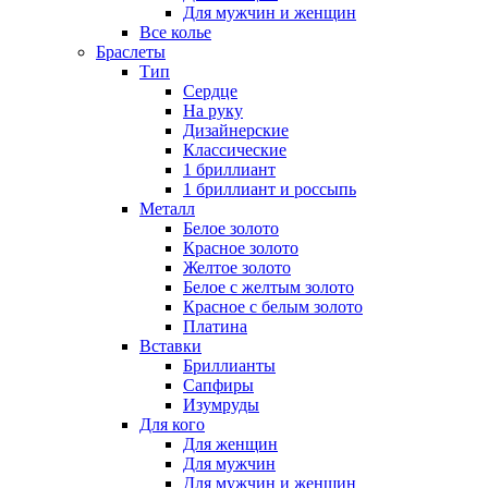
Для мужчин и женщин
Все колье
Браслеты
Тип
Сердце
На руку
Дизайнерские
Классические
1 бриллиант
1 бриллиант и россыпь
Металл
Белое золото
Красное золото
Желтое золото
Белое с желтым золото
Красное с белым золото
Платина
Вставки
Бриллианты
Сапфиры
Изумруды
Для кого
Для женщин
Для мужчин
Для мужчин и женщин