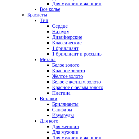
Для мужчин и женщин
Все колье
Браслеты
Тип
Сердце
На руку
Дизайнерские
Классические
1 бриллиант
1 бриллиант и россыпь
Металл
Белое золото
Красное золото
Желтое золото
Белое с желтым золото
Красное с белым золото
Платина
Вставки
Бриллианты
Сапфиры
Изумруды
Для кого
Для женщин
Для мужчин
Для мужчин и женщин