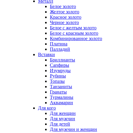
Металл
Белое золото
Желтое золото
Красное золото
Черное золото
Белое с желтым золото
Белое с красным золото
Комбинированное золото
Платина
Палладий
Вставки
Бриллианты
Сапфиры
Изумруды
Рубины
Топазы
Танзаниты
Гранаты
Турмалины
Аквамарин
Для кого
Для женщин
Для мужчин
Для детей
Для мужчин и женщин