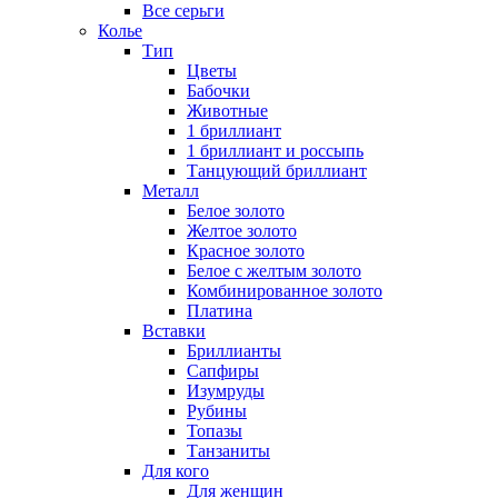
Все серьги
Колье
Тип
Цветы
Бабочки
Животные
1 бриллиант
1 бриллиант и россыпь
Танцующий бриллиант
Металл
Белое золото
Желтое золото
Красное золото
Белое с желтым золото
Комбинированное золото
Платина
Вставки
Бриллианты
Сапфиры
Изумруды
Рубины
Топазы
Танзаниты
Для кого
Для женщин