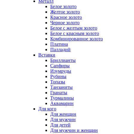
Металл
Белое золото
Желтое золото
Красное золото
Черное золото
Белое с желтым золото
Белое с красным золото
Комбинированное золото
Платина
Палладий
Вставки
Бриллианты
Сапфиры
Изумруды
Рубины
Топазы
Танзаниты
Гранаты
Турмалины
Аквамарин
Для кого
Для женщин
Для мужчин
Для детей
Для мужчин и женщин