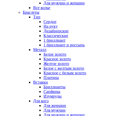
Для мужчин и женщин
Все колье
Браслеты
Тип
Сердце
На руку
Дизайнерские
Классические
1 бриллиант
1 бриллиант и россыпь
Металл
Белое золото
Красное золото
Желтое золото
Белое с желтым золото
Красное с белым золото
Платина
Вставки
Бриллианты
Сапфиры
Изумруды
Для кого
Для женщин
Для мужчин
Для мужчин и женщин