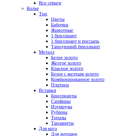
Все серьги
Колье
Тип
Цветы
Бабочки
Животные
1 бриллиант
1 бриллиант и россыпь
Танцующий бриллиант
Металл
Белое золото
Желтое золото
Красное золото
Белое с желтым золото
Комбинированное золото
Платина
Вставки
Бриллианты
Сапфиры
Изумруды
Рубины
Топазы
Танзаниты
Для кого
Для женщин