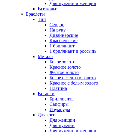
Для мужчин и женщин
Все колье
Браслеты
Тип
Сердце
На руку
Дизайнерские
Классические
1 бриллиант
1 бриллиант и россыпь
Металл
Белое золото
Красное золото
Желтое золото
Белое с желтым золото
Красное с белым золото
Платина
Вставки
Бриллианты
Сапфиры
Изумруды
Для кого
Для женщин
Для мужчин
Для мужчин и женщин