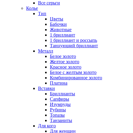
Все серьги
Колье
Тип
Цветы
Бабочки
Животные
1 бриллиант
1 бриллиант и россыпь
Танцующий бриллиант
Металл
Белое золото
Желтое золото
Красное золото
Белое с желтым золото
Комбинированное золото
Платина
Вставки
Бриллианты
Сапфиры
Изумруды
Рубины
Топазы
Танзаниты
Для кого
Для женщин