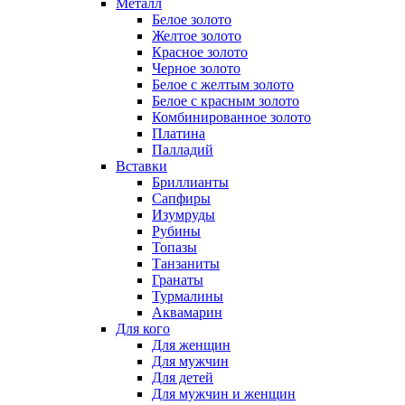
Металл
Белое золото
Желтое золото
Красное золото
Черное золото
Белое с желтым золото
Белое с красным золото
Комбинированное золото
Платина
Палладий
Вставки
Бриллианты
Сапфиры
Изумруды
Рубины
Топазы
Танзаниты
Гранаты
Турмалины
Аквамарин
Для кого
Для женщин
Для мужчин
Для детей
Для мужчин и женщин