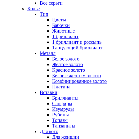
Все серьги
Колье
Тип
Цветы
Бабочки
Животные
1 бриллиант
1 бриллиант и россыпь
Танцующий бриллиант
Металл
Белое золото
Желтое золото
Красное золото
Белое с желтым золото
Комбинированное золото
Платина
Вставки
Бриллианты
Сапфиры
Изумруды
Рубины
Топазы
Танзаниты
Для кого
Для женщин