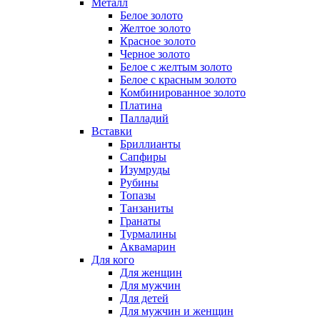
Металл
Белое золото
Желтое золото
Красное золото
Черное золото
Белое с желтым золото
Белое с красным золото
Комбинированное золото
Платина
Палладий
Вставки
Бриллианты
Сапфиры
Изумруды
Рубины
Топазы
Танзаниты
Гранаты
Турмалины
Аквамарин
Для кого
Для женщин
Для мужчин
Для детей
Для мужчин и женщин