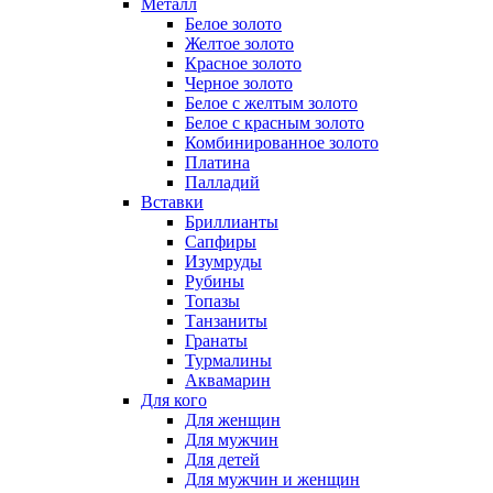
Металл
Белое золото
Желтое золото
Красное золото
Черное золото
Белое с желтым золото
Белое с красным золото
Комбинированное золото
Платина
Палладий
Вставки
Бриллианты
Сапфиры
Изумруды
Рубины
Топазы
Танзаниты
Гранаты
Турмалины
Аквамарин
Для кого
Для женщин
Для мужчин
Для детей
Для мужчин и женщин