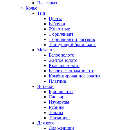
Все серьги
Колье
Тип
Цветы
Бабочки
Животные
1 бриллиант
1 бриллиант и россыпь
Танцующий бриллиант
Металл
Белое золото
Желтое золото
Красное золото
Белое с желтым золото
Комбинированное золото
Платина
Вставки
Бриллианты
Сапфиры
Изумруды
Рубины
Топазы
Танзаниты
Для кого
Для женщин