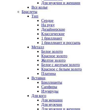
Для мужчин и женщин
Все колье
Браслеты
Тип
Сердце
На руку
Дизайнерские
Классические
1 бриллиант
1 бриллиант и россыпь
Металл
Белое золото
Красное золото
Желтое золото
Белое с желтым золото
Красное с белым золото
Платина
Вставки
Бриллианты
Сапфиры
Изумруды
Для кого
Для женщин
Для мужчин
Для мужчин и женщин