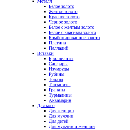
Металл
Белое золото
Желтое золото
Красное золото
Черное золото
Белое с желтым золото
Белое с красным золото
Комбинированное золото
Платина
Палладий
Вставки
Бриллианты
Сапфиры
Изумруды
Рубины
Топазы
Танзаниты
Гранаты
Турмалины
Аквамарин
Для кого
Для женщин
Для мужчин
Для детей
Для мужчин и женщин