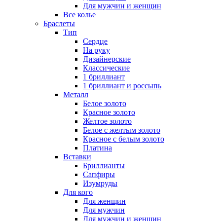
Для мужчин и женщин
Все колье
Браслеты
Тип
Сердце
На руку
Дизайнерские
Классические
1 бриллиант
1 бриллиант и россыпь
Металл
Белое золото
Красное золото
Желтое золото
Белое с желтым золото
Красное с белым золото
Платина
Вставки
Бриллианты
Сапфиры
Изумруды
Для кого
Для женщин
Для мужчин
Для мужчин и женщин