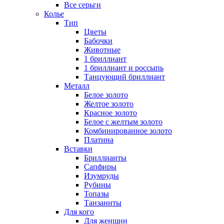
Все серьги
Колье
Тип
Цветы
Бабочки
Животные
1 бриллиант
1 бриллиант и россыпь
Танцующий бриллиант
Металл
Белое золото
Желтое золото
Красное золото
Белое с желтым золото
Комбинированное золото
Платина
Вставки
Бриллианты
Сапфиры
Изумруды
Рубины
Топазы
Танзаниты
Для кого
Для женщин