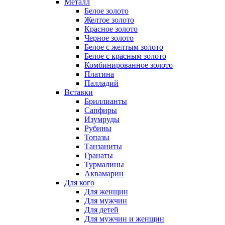
Металл
Белое золото
Желтое золото
Красное золото
Черное золото
Белое с желтым золото
Белое с красным золото
Комбинированное золото
Платина
Палладий
Вставки
Бриллианты
Сапфиры
Изумруды
Рубины
Топазы
Танзаниты
Гранаты
Турмалины
Аквамарин
Для кого
Для женщин
Для мужчин
Для детей
Для мужчин и женщин