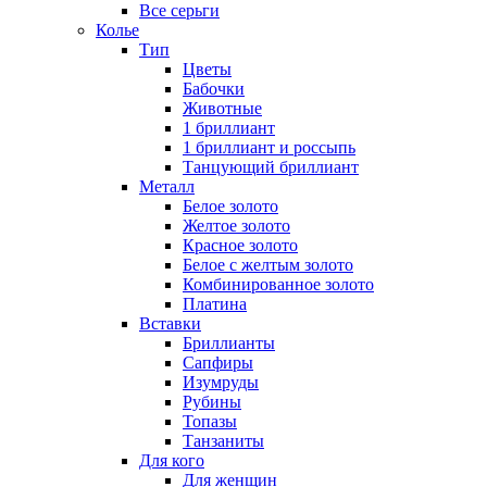
Все серьги
Колье
Тип
Цветы
Бабочки
Животные
1 бриллиант
1 бриллиант и россыпь
Танцующий бриллиант
Металл
Белое золото
Желтое золото
Красное золото
Белое с желтым золото
Комбинированное золото
Платина
Вставки
Бриллианты
Сапфиры
Изумруды
Рубины
Топазы
Танзаниты
Для кого
Для женщин