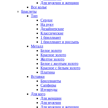
Для мужчин и женщин
Все колье
Браслеты
Тип
Сердце
На руку
Дизайнерские
Классические
1 бриллиант
1 бриллиант и россыпь
Металл
Белое золото
Красное золото
Желтое золото
Белое с желтым золото
Красное с белым золото
Платина
Вставки
Бриллианты
Сапфиры
Изумруды
Для кого
Для женщин
Для мужчин
Для мужчин и женщин