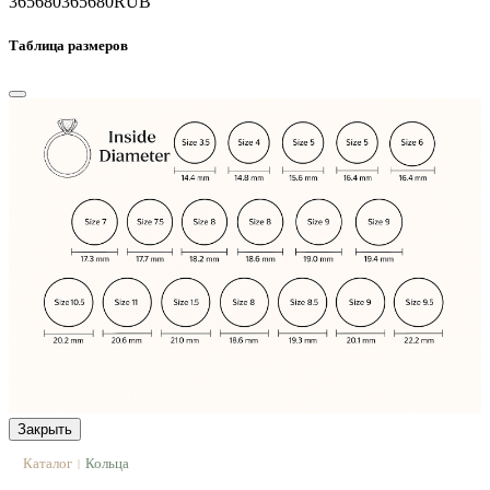
365680
365680
RUB
Таблица размеров
Закрыть
Каталог
Кольца
|