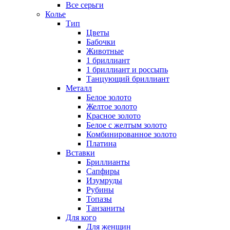
Все серьги
Колье
Тип
Цветы
Бабочки
Животные
1 бриллиант
1 бриллиант и россыпь
Танцующий бриллиант
Металл
Белое золото
Желтое золото
Красное золото
Белое с желтым золото
Комбинированное золото
Платина
Вставки
Бриллианты
Сапфиры
Изумруды
Рубины
Топазы
Танзаниты
Для кого
Для женщин