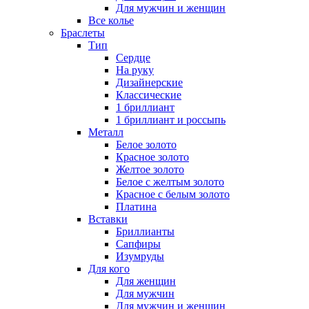
Для мужчин и женщин
Все колье
Браслеты
Тип
Сердце
На руку
Дизайнерские
Классические
1 бриллиант
1 бриллиант и россыпь
Металл
Белое золото
Красное золото
Желтое золото
Белое с желтым золото
Красное с белым золото
Платина
Вставки
Бриллианты
Сапфиры
Изумруды
Для кого
Для женщин
Для мужчин
Для мужчин и женщин