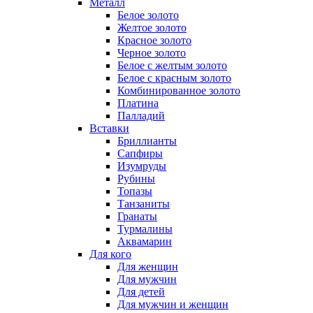
Металл
Белое золото
Желтое золото
Красное золото
Черное золото
Белое с желтым золото
Белое с красным золото
Комбинированное золото
Платина
Палладий
Вставки
Бриллианты
Сапфиры
Изумруды
Рубины
Топазы
Танзаниты
Гранаты
Турмалины
Аквамарин
Для кого
Для женщин
Для мужчин
Для детей
Для мужчин и женщин