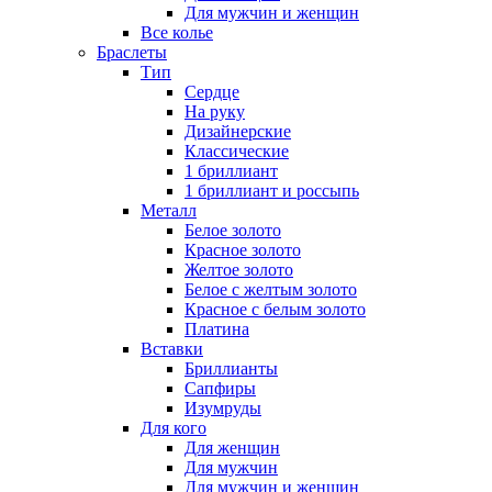
Для мужчин и женщин
Все колье
Браслеты
Тип
Сердце
На руку
Дизайнерские
Классические
1 бриллиант
1 бриллиант и россыпь
Металл
Белое золото
Красное золото
Желтое золото
Белое с желтым золото
Красное с белым золото
Платина
Вставки
Бриллианты
Сапфиры
Изумруды
Для кого
Для женщин
Для мужчин
Для мужчин и женщин