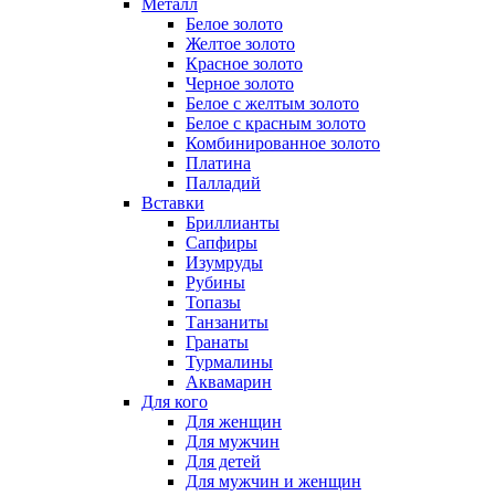
Металл
Белое золото
Желтое золото
Красное золото
Черное золото
Белое с желтым золото
Белое с красным золото
Комбинированное золото
Платина
Палладий
Вставки
Бриллианты
Сапфиры
Изумруды
Рубины
Топазы
Танзаниты
Гранаты
Турмалины
Аквамарин
Для кого
Для женщин
Для мужчин
Для детей
Для мужчин и женщин