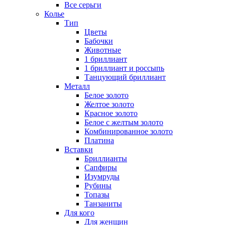
Все серьги
Колье
Тип
Цветы
Бабочки
Животные
1 бриллиант
1 бриллиант и россыпь
Танцующий бриллиант
Металл
Белое золото
Желтое золото
Красное золото
Белое с желтым золото
Комбинированное золото
Платина
Вставки
Бриллианты
Сапфиры
Изумруды
Рубины
Топазы
Танзаниты
Для кого
Для женщин