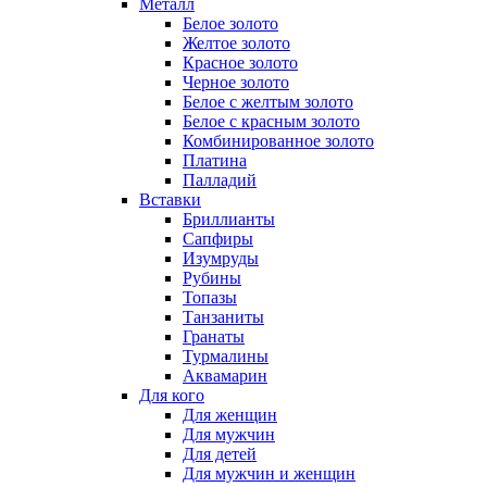
Металл
Белое золото
Желтое золото
Красное золото
Черное золото
Белое с желтым золото
Белое с красным золото
Комбинированное золото
Платина
Палладий
Вставки
Бриллианты
Сапфиры
Изумруды
Рубины
Топазы
Танзаниты
Гранаты
Турмалины
Аквамарин
Для кого
Для женщин
Для мужчин
Для детей
Для мужчин и женщин