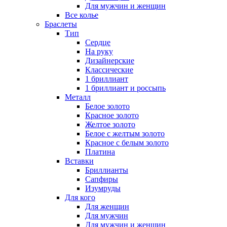
Для мужчин и женщин
Все колье
Браслеты
Тип
Сердце
На руку
Дизайнерские
Классические
1 бриллиант
1 бриллиант и россыпь
Металл
Белое золото
Красное золото
Желтое золото
Белое с желтым золото
Красное с белым золото
Платина
Вставки
Бриллианты
Сапфиры
Изумруды
Для кого
Для женщин
Для мужчин
Для мужчин и женщин