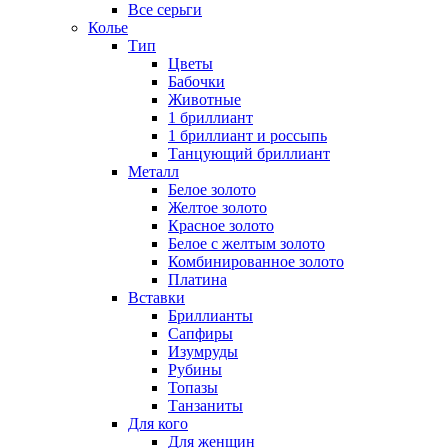
Все серьги
Колье
Тип
Цветы
Бабочки
Животные
1 бриллиант
1 бриллиант и россыпь
Танцующий бриллиант
Металл
Белое золото
Желтое золото
Красное золото
Белое с желтым золото
Комбинированное золото
Платина
Вставки
Бриллианты
Сапфиры
Изумруды
Рубины
Топазы
Танзаниты
Для кого
Для женщин