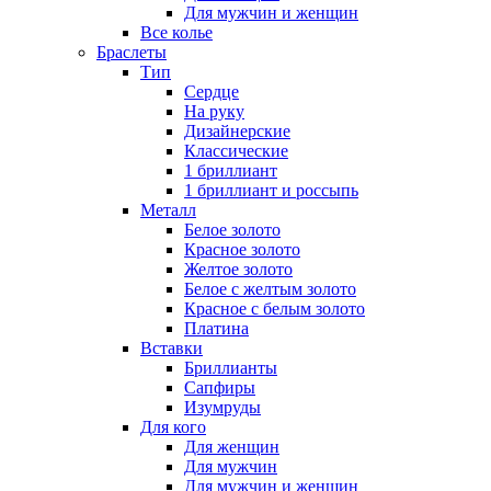
Для мужчин и женщин
Все колье
Браслеты
Тип
Сердце
На руку
Дизайнерские
Классические
1 бриллиант
1 бриллиант и россыпь
Металл
Белое золото
Красное золото
Желтое золото
Белое с желтым золото
Красное с белым золото
Платина
Вставки
Бриллианты
Сапфиры
Изумруды
Для кого
Для женщин
Для мужчин
Для мужчин и женщин