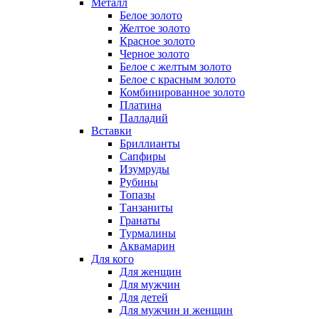
Металл
Белое золото
Желтое золото
Красное золото
Черное золото
Белое с желтым золото
Белое с красным золото
Комбинированное золото
Платина
Палладий
Вставки
Бриллианты
Сапфиры
Изумруды
Рубины
Топазы
Танзаниты
Гранаты
Турмалины
Аквамарин
Для кого
Для женщин
Для мужчин
Для детей
Для мужчин и женщин