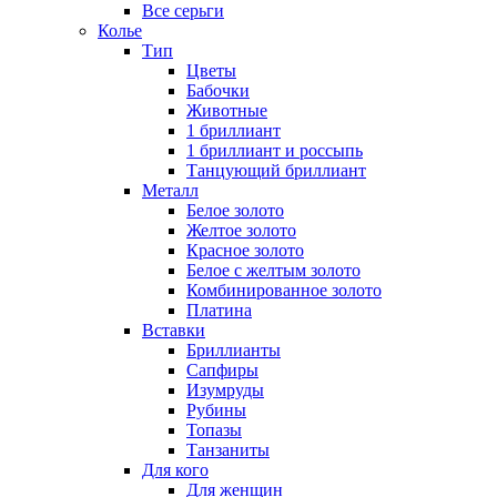
Все серьги
Колье
Тип
Цветы
Бабочки
Животные
1 бриллиант
1 бриллиант и россыпь
Танцующий бриллиант
Металл
Белое золото
Желтое золото
Красное золото
Белое с желтым золото
Комбинированное золото
Платина
Вставки
Бриллианты
Сапфиры
Изумруды
Рубины
Топазы
Танзаниты
Для кого
Для женщин