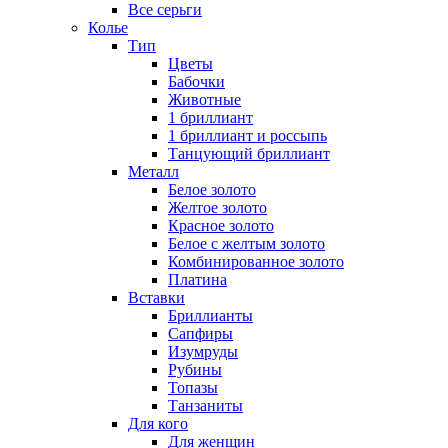
Все серьги
Колье
Тип
Цветы
Бабочки
Животные
1 бриллиант
1 бриллиант и россыпь
Танцующий бриллиант
Металл
Белое золото
Желтое золото
Красное золото
Белое с желтым золото
Комбинированное золото
Платина
Вставки
Бриллианты
Сапфиры
Изумруды
Рубины
Топазы
Танзаниты
Для кого
Для женщин