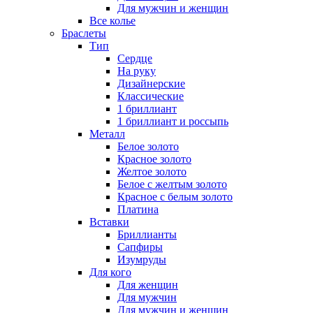
Для мужчин и женщин
Все колье
Браслеты
Тип
Сердце
На руку
Дизайнерские
Классические
1 бриллиант
1 бриллиант и россыпь
Металл
Белое золото
Красное золото
Желтое золото
Белое с желтым золото
Красное с белым золото
Платина
Вставки
Бриллианты
Сапфиры
Изумруды
Для кого
Для женщин
Для мужчин
Для мужчин и женщин