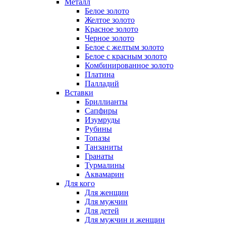
Металл
Белое золото
Желтое золото
Красное золото
Черное золото
Белое с желтым золото
Белое с красным золото
Комбинированное золото
Платина
Палладий
Вставки
Бриллианты
Сапфиры
Изумруды
Рубины
Топазы
Танзаниты
Гранаты
Турмалины
Аквамарин
Для кого
Для женщин
Для мужчин
Для детей
Для мужчин и женщин