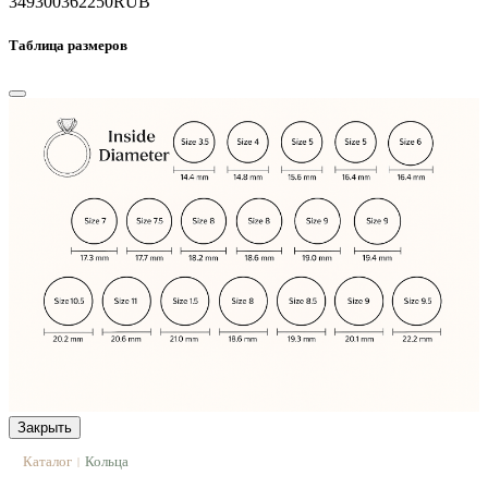
349300
362250
RUB
Таблица размеров
Закрыть
Каталог
Кольца
|