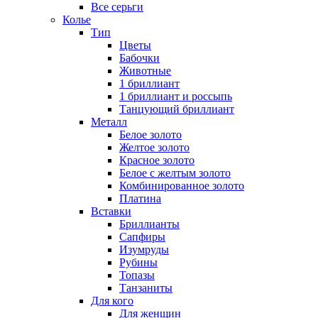
Все серьги
Колье
Тип
Цветы
Бабочки
Животные
1 бриллиант
1 бриллиант и россыпь
Танцующий бриллиант
Металл
Белое золото
Желтое золото
Красное золото
Белое с желтым золото
Комбинированное золото
Платина
Вставки
Бриллианты
Сапфиры
Изумруды
Рубины
Топазы
Танзаниты
Для кого
Для женщин