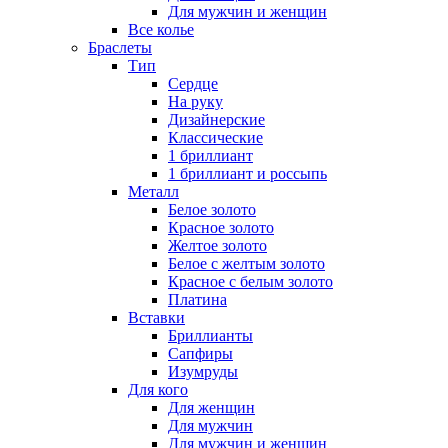
Для мужчин и женщин
Все колье
Браслеты
Тип
Сердце
На руку
Дизайнерские
Классические
1 бриллиант
1 бриллиант и россыпь
Металл
Белое золото
Красное золото
Желтое золото
Белое с желтым золото
Красное с белым золото
Платина
Вставки
Бриллианты
Сапфиры
Изумруды
Для кого
Для женщин
Для мужчин
Для мужчин и женщин