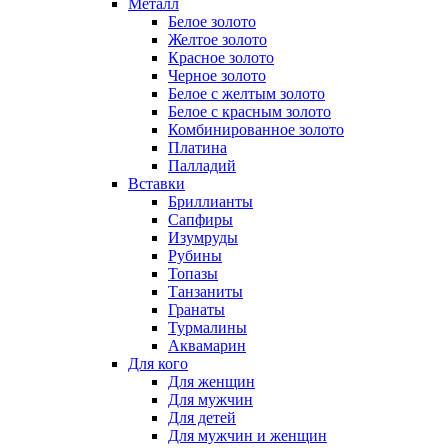
Металл
Белое золото
Желтое золото
Красное золото
Черное золото
Белое с желтым золото
Белое с красным золото
Комбинированное золото
Платина
Палладий
Вставки
Бриллианты
Сапфиры
Изумруды
Рубины
Топазы
Танзаниты
Гранаты
Турмалины
Аквамарин
Для кого
Для женщин
Для мужчин
Для детей
Для мужчин и женщин