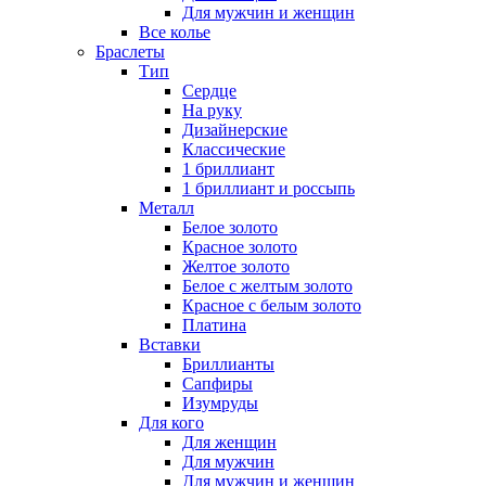
Для мужчин и женщин
Все колье
Браслеты
Тип
Сердце
На руку
Дизайнерские
Классические
1 бриллиант
1 бриллиант и россыпь
Металл
Белое золото
Красное золото
Желтое золото
Белое с желтым золото
Красное с белым золото
Платина
Вставки
Бриллианты
Сапфиры
Изумруды
Для кого
Для женщин
Для мужчин
Для мужчин и женщин