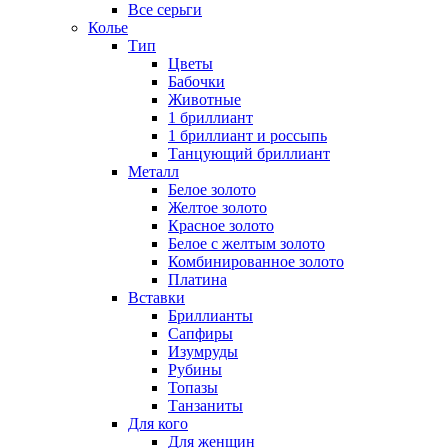
Все серьги
Колье
Тип
Цветы
Бабочки
Животные
1 бриллиант
1 бриллиант и россыпь
Танцующий бриллиант
Металл
Белое золото
Желтое золото
Красное золото
Белое с желтым золото
Комбинированное золото
Платина
Вставки
Бриллианты
Сапфиры
Изумруды
Рубины
Топазы
Танзаниты
Для кого
Для женщин