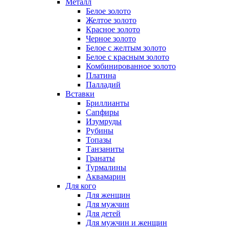
Металл
Белое золото
Желтое золото
Красное золото
Черное золото
Белое с желтым золото
Белое с красным золото
Комбинированное золото
Платина
Палладий
Вставки
Бриллианты
Сапфиры
Изумруды
Рубины
Топазы
Танзаниты
Гранаты
Турмалины
Аквамарин
Для кого
Для женщин
Для мужчин
Для детей
Для мужчин и женщин