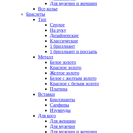
Для мужчин и женщин
Все колье
Браслеты
Тип
Сердце
На руку
Дизайнерские
Классические
1 бриллиант
1 бриллиант и россыпь
Металл
Белое золото
Красное золото
Желтое золото
Белое с желтым золото
Красное с белым золото
Платина
Вставки
Бриллианты
Сапфиры
Изумруды
Для кого
Для женщин
Для мужчин
Для мужчин и женщин