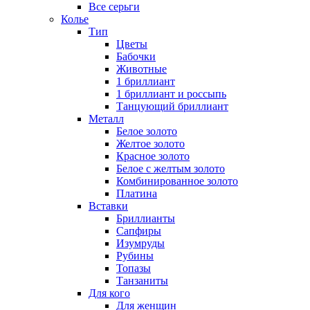
Все серьги
Колье
Тип
Цветы
Бабочки
Животные
1 бриллиант
1 бриллиант и россыпь
Танцующий бриллиант
Металл
Белое золото
Желтое золото
Красное золото
Белое с желтым золото
Комбинированное золото
Платина
Вставки
Бриллианты
Сапфиры
Изумруды
Рубины
Топазы
Танзаниты
Для кого
Для женщин