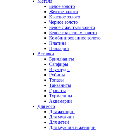
Металл
Белое золото
Желтое золото
Красное золото
Черное золото
Белое с желтым золото
Белое с красным золото
Комбинированное золото
Платина
Палладий
Вставки
Бриллианты
Сапфиры
Изумруды
Рубины
Топазы
Танзаниты
Гранаты
Турмалины
Аквамарин
Для кого
Для женщин
Для мужчин
Для детей
Для мужчин и женщин