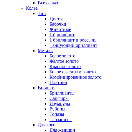
Все серьги
Колье
Тип
Цветы
Бабочки
Животные
1 бриллиант
1 бриллиант и россыпь
Танцующий бриллиант
Металл
Белое золото
Желтое золото
Красное золото
Белое с желтым золото
Комбинированное золото
Платина
Вставки
Бриллианты
Сапфиры
Изумруды
Рубины
Топазы
Танзаниты
Для кого
Для женщин