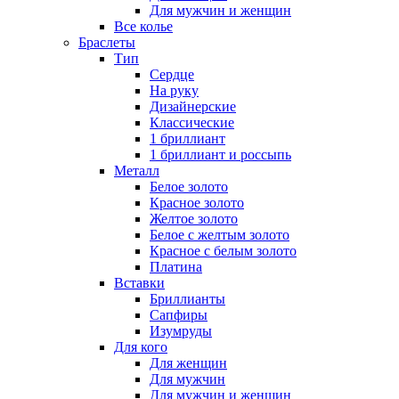
Для мужчин и женщин
Все колье
Браслеты
Тип
Сердце
На руку
Дизайнерские
Классические
1 бриллиант
1 бриллиант и россыпь
Металл
Белое золото
Красное золото
Желтое золото
Белое с желтым золото
Красное с белым золото
Платина
Вставки
Бриллианты
Сапфиры
Изумруды
Для кого
Для женщин
Для мужчин
Для мужчин и женщин