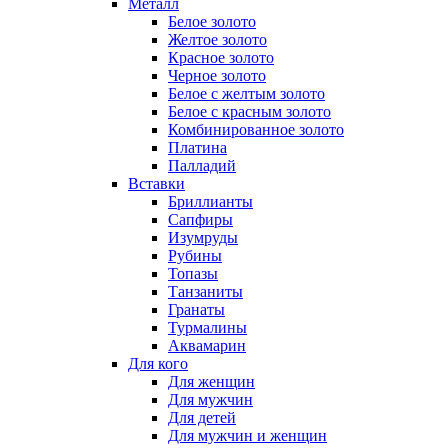
Металл
Белое золото
Желтое золото
Красное золото
Черное золото
Белое с желтым золото
Белое с красным золото
Комбинированное золото
Платина
Палладий
Вставки
Бриллианты
Сапфиры
Изумруды
Рубины
Топазы
Танзаниты
Гранаты
Турмалины
Аквамарин
Для кого
Для женщин
Для мужчин
Для детей
Для мужчин и женщин