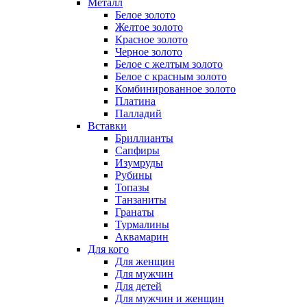
Металл
Белое золото
Желтое золото
Красное золото
Черное золото
Белое с желтым золото
Белое с красным золото
Комбинированное золото
Платина
Палладий
Вставки
Бриллианты
Сапфиры
Изумруды
Рубины
Топазы
Танзаниты
Гранаты
Турмалины
Аквамарин
Для кого
Для женщин
Для мужчин
Для детей
Для мужчин и женщин