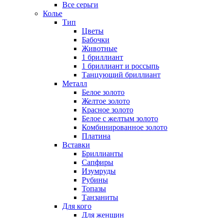
Все серьги
Колье
Тип
Цветы
Бабочки
Животные
1 бриллиант
1 бриллиант и россыпь
Танцующий бриллиант
Металл
Белое золото
Желтое золото
Красное золото
Белое с желтым золото
Комбинированное золото
Платина
Вставки
Бриллианты
Сапфиры
Изумруды
Рубины
Топазы
Танзаниты
Для кого
Для женщин