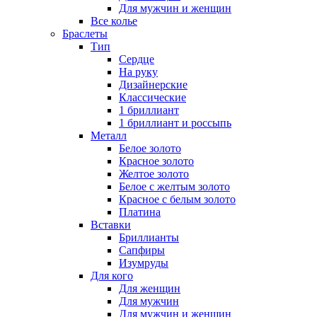
Для мужчин и женщин
Все колье
Браслеты
Тип
Сердце
На руку
Дизайнерские
Классические
1 бриллиант
1 бриллиант и россыпь
Металл
Белое золото
Красное золото
Желтое золото
Белое с желтым золото
Красное с белым золото
Платина
Вставки
Бриллианты
Сапфиры
Изумруды
Для кого
Для женщин
Для мужчин
Для мужчин и женщин