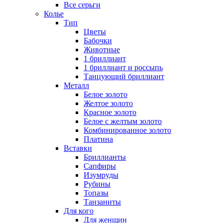
Все серьги
Колье
Тип
Цветы
Бабочки
Животные
1 бриллиант
1 бриллиант и россыпь
Танцующий бриллиант
Металл
Белое золото
Желтое золото
Красное золото
Белое с желтым золото
Комбинированное золото
Платина
Вставки
Бриллианты
Сапфиры
Изумруды
Рубины
Топазы
Танзаниты
Для кого
Для женщин