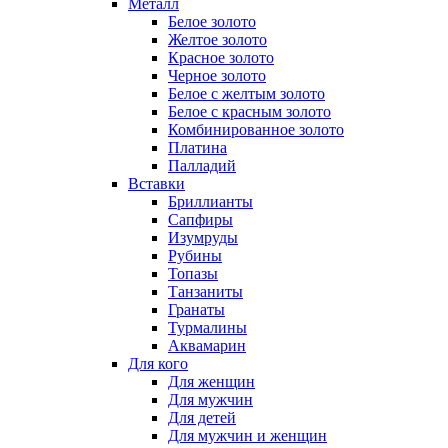
Металл
Белое золото
Желтое золото
Красное золото
Черное золото
Белое с желтым золото
Белое с красным золото
Комбинированное золото
Платина
Палладий
Вставки
Бриллианты
Сапфиры
Изумруды
Рубины
Топазы
Танзаниты
Гранаты
Турмалины
Аквамарин
Для кого
Для женщин
Для мужчин
Для детей
Для мужчин и женщин