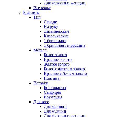
Для мужчин и женщин
Все колье
Браслеты
Тип
Сердце
На руку
Дизайнерские
Классические
1 бриллиант
1 бриллиант и россыпь
Металл
Белое золото
Красное золото
Желтое золото
Белое с желтым золото
Красное с белым золото
Платина
Вставки
Бриллианты
Сапфиры
Изумруды
Для кого
Для женщин
Для мужчин
Для мужчин и женщин