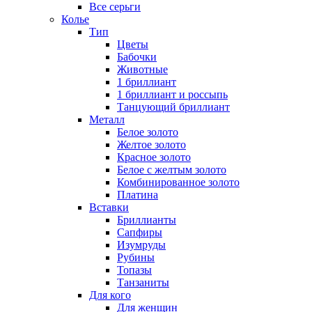
Все серьги
Колье
Тип
Цветы
Бабочки
Животные
1 бриллиант
1 бриллиант и россыпь
Танцующий бриллиант
Металл
Белое золото
Желтое золото
Красное золото
Белое с желтым золото
Комбинированное золото
Платина
Вставки
Бриллианты
Сапфиры
Изумруды
Рубины
Топазы
Танзаниты
Для кого
Для женщин