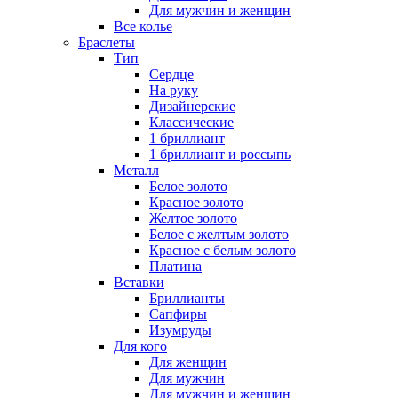
Для мужчин и женщин
Все колье
Браслеты
Тип
Сердце
На руку
Дизайнерские
Классические
1 бриллиант
1 бриллиант и россыпь
Металл
Белое золото
Красное золото
Желтое золото
Белое с желтым золото
Красное с белым золото
Платина
Вставки
Бриллианты
Сапфиры
Изумруды
Для кого
Для женщин
Для мужчин
Для мужчин и женщин