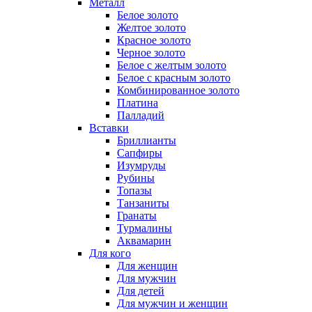
Металл
Белое золото
Желтое золото
Красное золото
Черное золото
Белое с желтым золото
Белое с красным золото
Комбинированное золото
Платина
Палладий
Вставки
Бриллианты
Сапфиры
Изумруды
Рубины
Топазы
Танзаниты
Гранаты
Турмалины
Аквамарин
Для кого
Для женщин
Для мужчин
Для детей
Для мужчин и женщин