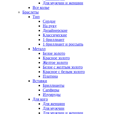
Для мужчин и женщин
Все колье
Браслеты
Тип
Сердце
На руку
Дизайнерские
Классические
1 бриллиант
1 бриллиант и россыпь
Металл
Белое золото
Красное золото
Желтое золото
Белое с желтым золото
Красное с белым золото
Платина
Вставки
Бриллианты
Сапфиры
Изумруды
Для кого
Для женщин
Для мужчин
Для мужчин и женщин