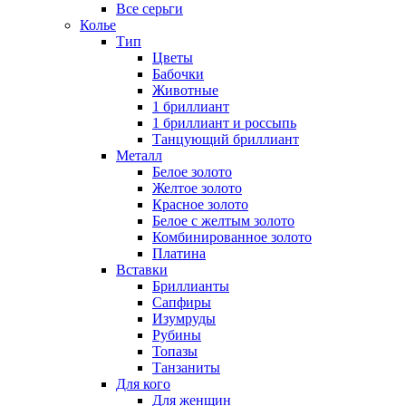
Все серьги
Колье
Тип
Цветы
Бабочки
Животные
1 бриллиант
1 бриллиант и россыпь
Танцующий бриллиант
Металл
Белое золото
Желтое золото
Красное золото
Белое с желтым золото
Комбинированное золото
Платина
Вставки
Бриллианты
Сапфиры
Изумруды
Рубины
Топазы
Танзаниты
Для кого
Для женщин