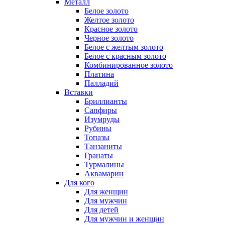
Металл
Белое золото
Желтое золото
Красное золото
Черное золото
Белое с желтым золото
Белое с красным золото
Комбинированное золото
Платина
Палладий
Вставки
Бриллианты
Сапфиры
Изумруды
Рубины
Топазы
Танзаниты
Гранаты
Турмалины
Аквамарин
Для кого
Для женщин
Для мужчин
Для детей
Для мужчин и женщин