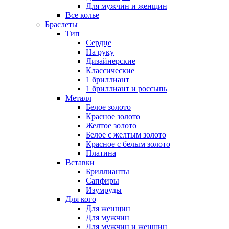
Для мужчин и женщин
Все колье
Браслеты
Тип
Сердце
На руку
Дизайнерские
Классические
1 бриллиант
1 бриллиант и россыпь
Металл
Белое золото
Красное золото
Желтое золото
Белое с желтым золото
Красное с белым золото
Платина
Вставки
Бриллианты
Сапфиры
Изумруды
Для кого
Для женщин
Для мужчин
Для мужчин и женщин