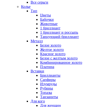
Все серьги
Колье
Тип
Цветы
Бабочки
Животные
1 бриллиант
1 бриллиант и россыпь
Танцующий бриллиант
Металл
Белое золото
Желтое золото
Красное золото
Белое с желтым золото
Комбинированное золото
Платина
Вставки
Бриллианты
Сапфиры
Изумруды
Рубины
Топазы
Танзаниты
Для кого
Для женщин