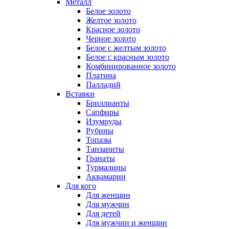
Металл
Белое золото
Желтое золото
Красное золото
Черное золото
Белое с желтым золото
Белое с красным золото
Комбинированное золото
Платина
Палладий
Вставки
Бриллианты
Сапфиры
Изумруды
Рубины
Топазы
Танзаниты
Гранаты
Турмалины
Аквамарин
Для кого
Для женщин
Для мужчин
Для детей
Для мужчин и женщин