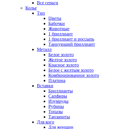
Все серьги
Колье
Тип
Цветы
Бабочки
Животные
1 бриллиант
1 бриллиант и россыпь
Танцующий бриллиант
Металл
Белое золото
Желтое золото
Красное золото
Белое с желтым золото
Комбинированное золото
Платина
Вставки
Бриллианты
Сапфиры
Изумруды
Рубины
Топазы
Танзаниты
Для кого
Для женщин