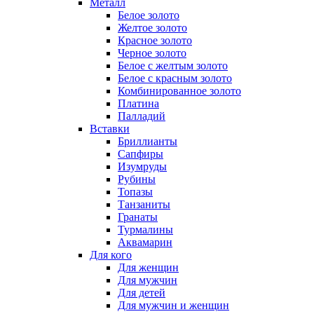
Металл
Белое золото
Желтое золото
Красное золото
Черное золото
Белое с желтым золото
Белое с красным золото
Комбинированное золото
Платина
Палладий
Вставки
Бриллианты
Сапфиры
Изумруды
Рубины
Топазы
Танзаниты
Гранаты
Турмалины
Аквамарин
Для кого
Для женщин
Для мужчин
Для детей
Для мужчин и женщин