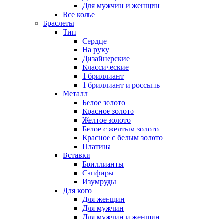
Для мужчин и женщин
Все колье
Браслеты
Тип
Сердце
На руку
Дизайнерские
Классические
1 бриллиант
1 бриллиант и россыпь
Металл
Белое золото
Красное золото
Желтое золото
Белое с желтым золото
Красное с белым золото
Платина
Вставки
Бриллианты
Сапфиры
Изумруды
Для кого
Для женщин
Для мужчин
Для мужчин и женщин