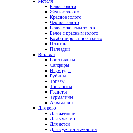
Металл
Белое золото
Желтое золото
Красное золото
Черное золото
Белое с желтым золото
Белое с красным золото
Комбинированное золото
Платина
Палладий
Вставки
Бриллианты
Сапфиры
Изумруды
Рубины
Топазы
Танзаниты
Гранаты
Турмалины
Аквамарин
Для кого
Для женщин
Для мужчин
Для детей
Для мужчин и женщин