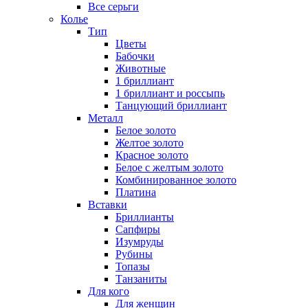
Все серьги
Колье
Тип
Цветы
Бабочки
Животные
1 бриллиант
1 бриллиант и россыпь
Танцующий бриллиант
Металл
Белое золото
Желтое золото
Красное золото
Белое с желтым золото
Комбинированное золото
Платина
Вставки
Бриллианты
Сапфиры
Изумруды
Рубины
Топазы
Танзаниты
Для кого
Для женщин