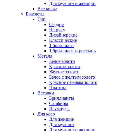
Для мужчин и женщин
Все колье
Браслеты
Тип
Сердце
На руку
Дизайнерские
Классические
1 бриллиант
1 бриллиант и россыпь
Металл
Белое золото
Красное золото
Желтое золото
Белое с желтым золото
Красное с белым золото
Платина
Вставки
Бриллианты
Сапфиры
Изумруды
Для кого
Для женщин
Для мужчин
Для мужчин и женщин