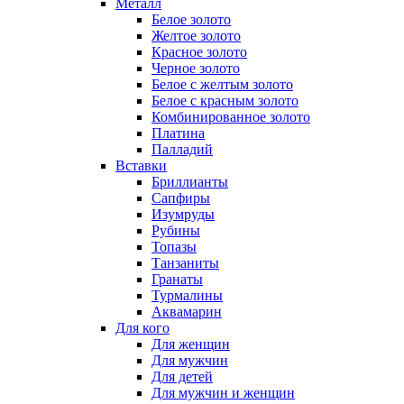
Металл
Белое золото
Желтое золото
Красное золото
Черное золото
Белое с желтым золото
Белое с красным золото
Комбинированное золото
Платина
Палладий
Вставки
Бриллианты
Сапфиры
Изумруды
Рубины
Топазы
Танзаниты
Гранаты
Турмалины
Аквамарин
Для кого
Для женщин
Для мужчин
Для детей
Для мужчин и женщин