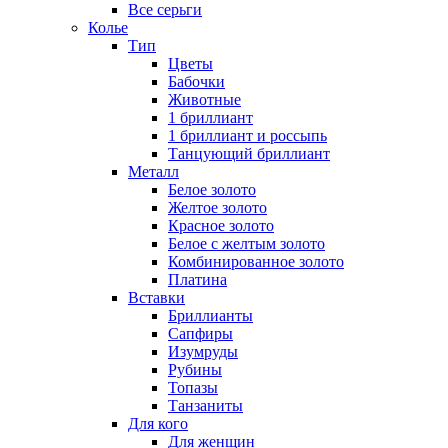
Все серьги
Колье
Тип
Цветы
Бабочки
Животные
1 бриллиант
1 бриллиант и россыпь
Танцующий бриллиант
Металл
Белое золото
Желтое золото
Красное золото
Белое с желтым золото
Комбинированное золото
Платина
Вставки
Бриллианты
Сапфиры
Изумруды
Рубины
Топазы
Танзаниты
Для кого
Для женщин