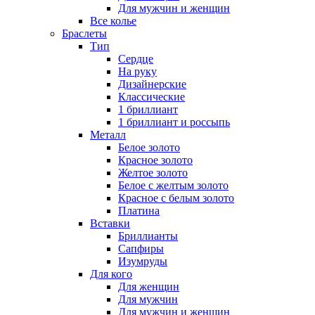
Для мужчин и женщин
Все колье
Браслеты
Тип
Сердце
На руку
Дизайнерские
Классические
1 бриллиант
1 бриллиант и россыпь
Металл
Белое золото
Красное золото
Желтое золото
Белое с желтым золото
Красное с белым золото
Платина
Вставки
Бриллианты
Сапфиры
Изумруды
Для кого
Для женщин
Для мужчин
Для мужчин и женщин