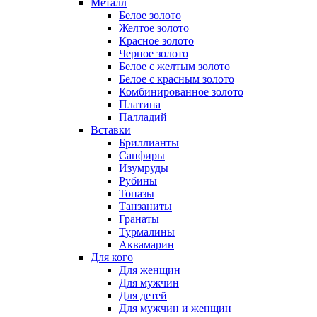
Металл
Белое золото
Желтое золото
Красное золото
Черное золото
Белое с желтым золото
Белое с красным золото
Комбинированное золото
Платина
Палладий
Вставки
Бриллианты
Сапфиры
Изумруды
Рубины
Топазы
Танзаниты
Гранаты
Турмалины
Аквамарин
Для кого
Для женщин
Для мужчин
Для детей
Для мужчин и женщин