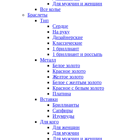
Для мужчин и женщин
Все колье
Браслеты
Тип
Сердце
На руку
Дизайнерские
Классические
1 бриллиант
1 бриллиант и россыпь
Металл
Белое золото
Красное золото
Желтое золото
Белое с желтым золото
Красное с белым золото
Платина
Вставки
Бриллианты
Сапфиры
Изумруды
Для кого
Для женщин
Для мужчин
Для мужчин и женщин