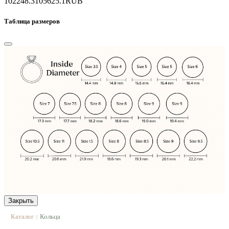
102248.3
105625.1
RUB
Таблица размеров
Закрыть
Каталог
Кольца
|