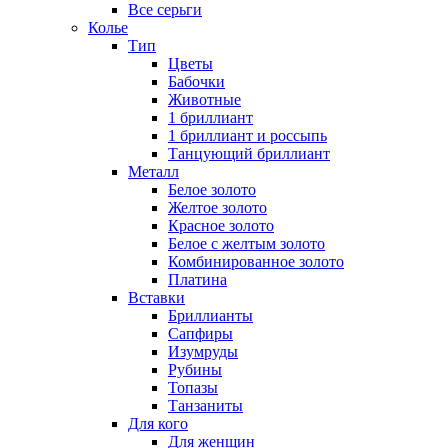
Все серьги
Колье
Тип
Цветы
Бабочки
Животные
1 бриллиант
1 бриллиант и россыпь
Танцующий бриллиант
Металл
Белое золото
Желтое золото
Красное золото
Белое с желтым золото
Комбинированное золото
Платина
Вставки
Бриллианты
Сапфиры
Изумруды
Рубины
Топазы
Танзаниты
Для кого
Для женщин