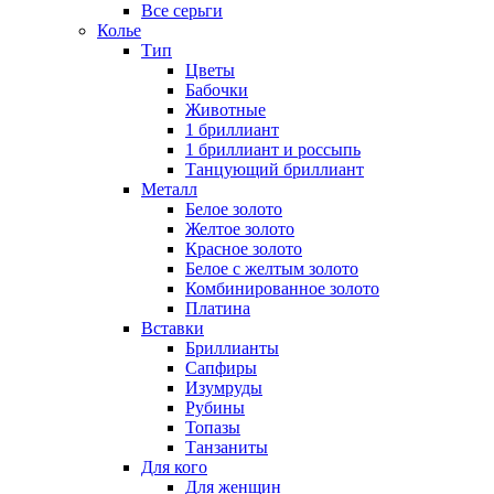
Все серьги
Колье
Тип
Цветы
Бабочки
Животные
1 бриллиант
1 бриллиант и россыпь
Танцующий бриллиант
Металл
Белое золото
Желтое золото
Красное золото
Белое с желтым золото
Комбинированное золото
Платина
Вставки
Бриллианты
Сапфиры
Изумруды
Рубины
Топазы
Танзаниты
Для кого
Для женщин