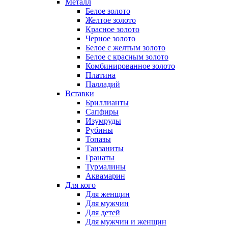
Металл
Белое золото
Желтое золото
Красное золото
Черное золото
Белое с желтым золото
Белое с красным золото
Комбинированное золото
Платина
Палладий
Вставки
Бриллианты
Сапфиры
Изумруды
Рубины
Топазы
Танзаниты
Гранаты
Турмалины
Аквамарин
Для кого
Для женщин
Для мужчин
Для детей
Для мужчин и женщин