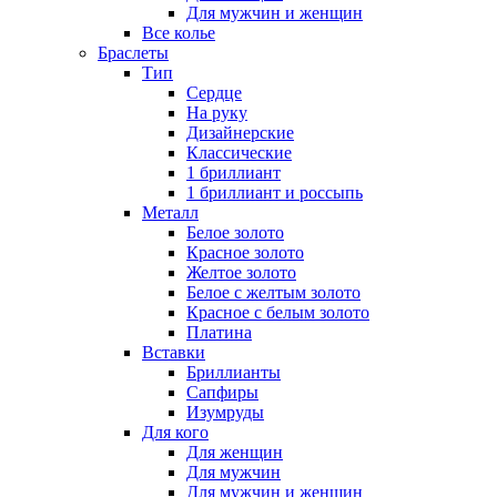
Для мужчин и женщин
Все колье
Браслеты
Тип
Сердце
На руку
Дизайнерские
Классические
1 бриллиант
1 бриллиант и россыпь
Металл
Белое золото
Красное золото
Желтое золото
Белое с желтым золото
Красное с белым золото
Платина
Вставки
Бриллианты
Сапфиры
Изумруды
Для кого
Для женщин
Для мужчин
Для мужчин и женщин