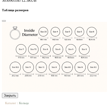
503090
534712.5
RUB
Таблица размеров
Закрыть
Каталог
Кольца
|