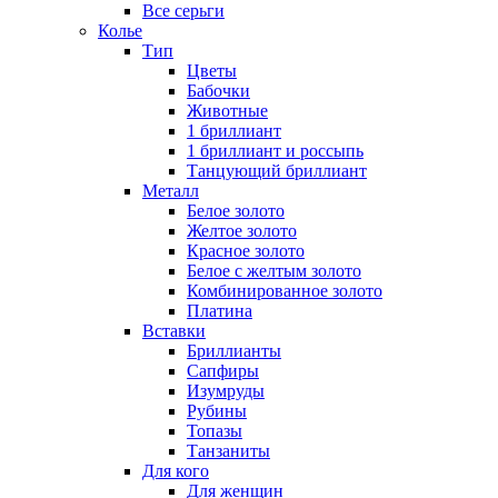
Все серьги
Колье
Тип
Цветы
Бабочки
Животные
1 бриллиант
1 бриллиант и россыпь
Танцующий бриллиант
Металл
Белое золото
Желтое золото
Красное золото
Белое с желтым золото
Комбинированное золото
Платина
Вставки
Бриллианты
Сапфиры
Изумруды
Рубины
Топазы
Танзаниты
Для кого
Для женщин