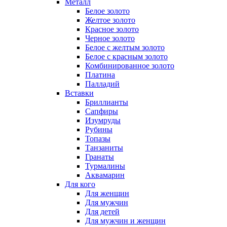
Металл
Белое золото
Желтое золото
Красное золото
Черное золото
Белое с желтым золото
Белое с красным золото
Комбинированное золото
Платина
Палладий
Вставки
Бриллианты
Сапфиры
Изумруды
Рубины
Топазы
Танзаниты
Гранаты
Турмалины
Аквамарин
Для кого
Для женщин
Для мужчин
Для детей
Для мужчин и женщин