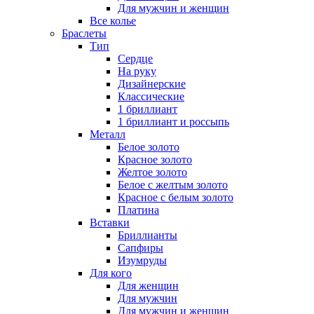
Для мужчин и женщин
Все колье
Браслеты
Тип
Сердце
На руку
Дизайнерские
Классические
1 бриллиант
1 бриллиант и россыпь
Металл
Белое золото
Красное золото
Желтое золото
Белое с желтым золото
Красное с белым золото
Платина
Вставки
Бриллианты
Сапфиры
Изумруды
Для кого
Для женщин
Для мужчин
Для мужчин и женщин