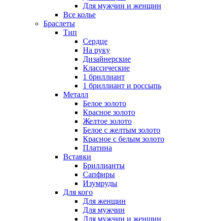
Для мужчин и женщин
Все колье
Браслеты
Тип
Сердце
На руку
Дизайнерские
Классические
1 бриллиант
1 бриллиант и россыпь
Металл
Белое золото
Красное золото
Желтое золото
Белое с желтым золото
Красное с белым золото
Платина
Вставки
Бриллианты
Сапфиры
Изумруды
Для кого
Для женщин
Для мужчин
Для мужчин и женщин