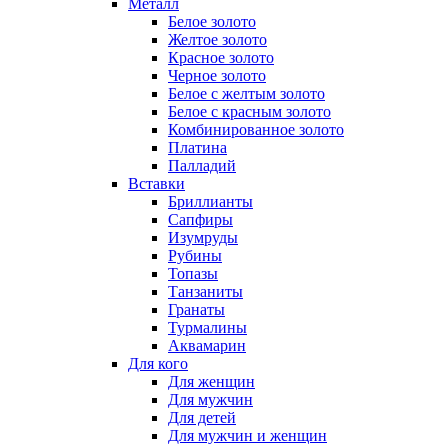
Металл
Белое золото
Желтое золото
Красное золото
Черное золото
Белое с желтым золото
Белое с красным золото
Комбинированное золото
Платина
Палладий
Вставки
Бриллианты
Сапфиры
Изумруды
Рубины
Топазы
Танзаниты
Гранаты
Турмалины
Аквамарин
Для кого
Для женщин
Для мужчин
Для детей
Для мужчин и женщин