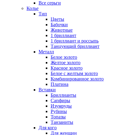
Все серьги
Колье
Тип
Цветы
Бабочки
Животные
1 бриллиант
1 бриллиант и россыпь
Танцующий бриллиант
Металл
Белое золото
Желтое золото
Красное золото
Белое с желтым золото
Комбинированное золото
Платина
Вставки
Бриллианты
Сапфиры
Изумруды
Рубины
Топазы
Танзаниты
Для кого
Для женщин