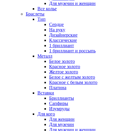
Для мужчин и женщин
Все колье
Браслеты
Тип
Сердце
На руку
Дизайнерские
Классические
1 бриллиант
1 бриллиант и россыпь
Металл
Белое золото
Красное золото
Желтое золото
Белое с желтым золото
Красное с белым золото
Платина
Вставки
Бриллианты
Сапфиры
Изумруды
Для кого
Для женщин
Для мужчин
Для мужчин и женщин