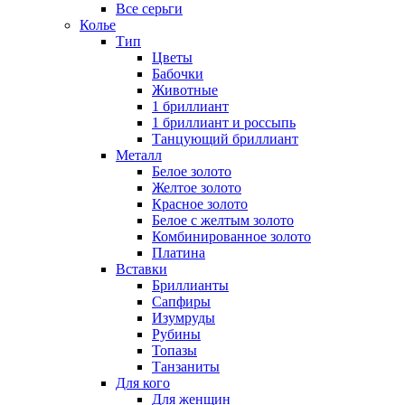
Все серьги
Колье
Тип
Цветы
Бабочки
Животные
1 бриллиант
1 бриллиант и россыпь
Танцующий бриллиант
Металл
Белое золото
Желтое золото
Красное золото
Белое с желтым золото
Комбинированное золото
Платина
Вставки
Бриллианты
Сапфиры
Изумруды
Рубины
Топазы
Танзаниты
Для кого
Для женщин