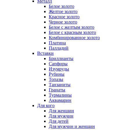
Металл
Белое золото
Желтое золото
Красное золото
Черное золото
Белое с желтым золото
Белое с красным золото
Комбинированное золото
Платина
Палладий
Вставки
Бриллианты
Сапфиры
Изумруды
Рубины
Топазы
Танзаниты
Гранаты
Турмалины
Аквамарин
Для кого
Для женщин
Для мужчин
Для детей
Для мужчин и женщин